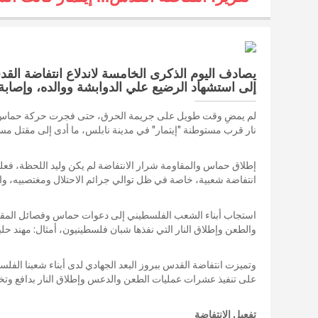
يصادف اليوم الذكرى الخامسة لاندلاع انتفاضة ال
إلى استشهاد الرضيع علي الدوابشة ووالده، وإصاب
لم يمضِ وقت طويل على جريمة الحرق، حتى فجرت حركة حماس انتف
نار قرب مستوطنة "إيتمار" في مدينة نابلس، ما أدى إلى مقتل مس
إطلاق حماس والمقاومة شرار الانتفاضة لم يكن وليد اللحظة، فع
انتفاضة شعبية، خاصة في ظل توالي جرائم الاحتلال ومغتصبيه، و
استجاب أبناء الشعب الفلسطيني إلى دعوات حماس وفصائل المقاوم
والطعن وإطلاق النار التي نفذها شبان فلسطينيون، أمثال: مهند 
وتميزت انتفاضة القدس ببروز البعد الجهادي لدى أبناء شعبنا الفل
على تنفيذ عشرات عمليات الطعن والدعس وإطلاق النار بدافع وتخ
تفعيل الانتفاضة