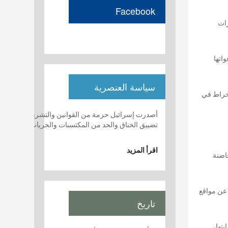
Facebook
رات
اتها
سياسة العنصرية
نخراط في
تضييق الخناق والحد من المكتسبات والحريات الفردية وا
اقرأ المزيد
اضنة
 عن مواقع
تاريخ
تها،