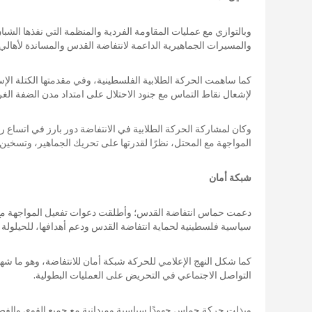
وبالتوازي مع عمليات المقاومة الفردية والمنظمة التي نفذها الشب
والمسيرات الجماهيرية الداعمة لانتفاضة القدس والمساندة لأهالي 
كما ساهمت الحركة الطلابية الفلسطينية، وفي مقدمتها الكتلة الإسل
لإشعال نقاط التماس مع جنود الاحتلال على امتداد مدن الضفة الغربية
وكان لمشاركة الحركة الطلابية في الانتفاضة دور بارز في اتساع رق
المواجهة مع المحتل، نظرًا لقدرتها على تحريك الجماهير، وتسخين ا
شبكة أمان
دعمت حماس انتفاضة القدس؛ وأطلقت دعوات تفعيل المواجهة مع ق
سياسية فلسطينية لحماية انتفاضة القدس ودعم أهدافها، للحيلولة دو
كما شكل النهج الإعلامي للحركة شبكة أمان للانتفاضة، وهو ما شهد
التواصل الاجتماعي في التحريض على العمليات البطولية.
وبذلت حركة حماس جهودًا سياسية وميدانية مع جميع القوى والفصا