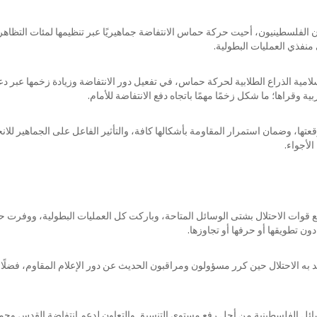
ان الفلسطينيون، أحيت حركة حماس الانتفاضة جماهيريًا عبر تنظيمها لمئات التظاه
منفذي العمليات البطولية.
امية الذراع الطلابية لحركة حماس، في تفعيل دور الانتفاضة وزيادة زخمها عبر دعو
 وقراها؛ ما شكل زخمًا مهمًا باتجاه دفع الانتفاضة للأمام.
عتها، وضمان استمرار المقاومة بأشكالها كافة، والتأثير الفاعل على الجماهير للا
لأجواء.
وات الاحتلال بشتى الوسائل المتاحة، وباركت كل العمليات البطولية، ووفرت ح
ن تطويقها أو حرفها أو تجاوزها.
 به الاحتلال حين كرر مسؤولون ومراقبون الحديث عن دور الإعلام المقاوم، فضلًا
ئل الفلسطينية من أجل رفع مستوى التنسيق والتعاون لدعم انتفاضة القدس وحماي