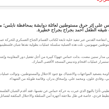
قدس على إثر حرق مستوطنين لعائلة دوابشة بمحافظة نابلس؛ ما
ة شيقه الطفل أحمد بجراح بجراح خطيرة.
اضة القدس عبر تنفيذ خلية تابعة لكتائب القسام الجناح العسكري للحركة عمل
توطنين صهيونيين، تلت هذه العملية سلسلة عمليات بطولية نفذها شبان فلسطينيو
لى مدار سنين مضت، بذلت حماس جهودًا كبيرة من أجل تفعيل دور المقاومة وإشع
استمرار عمليات اقتحام وتدنيس المسجد الأقصى المبارك.
ة بتصعيد المواجهات والاشتباك مع جنود الاحتلال والمستوطنين، وتوالت عمليا
حلبي، وفادي علون، ومحمد علي، وإسحاق بدران، وقائمة طويلة من الشهداء.
سطيني تأثرًا بالنهج الذي عبرت به حركة حماس عن نفسها، فقد أقدم الشبان الفلسط
طيط فردي، خاصة في ظل ملاحقة أجهزة أمن السلطة والاحتلال المكثفة لفصائل 