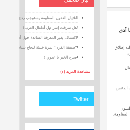
اغتيال العقول المقاومة يستوجب ردع “الموساد”
هل سرقت إسرائيل أطفال العرب؟
 أدى
اكتشاف يغير المعرفة السائدة حول أسلافنا
"صفقة القرن" ثمرة خبيثة لنجاح سياسة الأمر الوا
ية إطلاق
ن.
صباح الخير يا عدوي !
ال
مشاهدة المزيد (+)
ت الدعس
Twitter
ينيون
المقاومة.