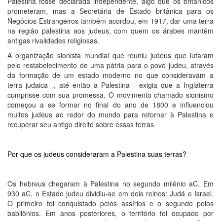
Palestina fosse declarada independente, algo que os britânicos
prometeram, mas a Secretária de Estado britânica para os
Negócios Estrangeiros também acordou, em 1917, dar uma terra
na região palestina aos judeus, com quem os árabes mantêm
antigas rivalidades religiosas.
A organização sionista mundial que reuniu judeus que lutaram
pelo restabelecimento de uma pátria para o povo judeu, através
da formação de um estado moderno no que consideravam a
terra judaica -, até então a Palestina - exigia que a Inglaterra
cumprisse com sua promessa. O movimento chamado sionismo
começou a se formar no final do ano de 1800 e influenciou
muitos judeus ao redor do mundo para retornar à Palestina e
recuperar seu antigo direito sobre essas terras.
Por que os judeus consideraram a Palestina suas terras?
Os hebreus chegaram à Palestina no segundo milênio aC. Em
930 aC, o Estado judeu dividiu-se em dois reinos: Judá e Israel.
O primeiro foi conquistado pelos assírios e o segundo pelos
babilônios. Em anos posteriores, o território foi ocupado por