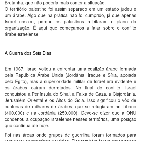
Bretanha, que não poderia mais conter a situação.
O território palestino foi assim separado em um estado judeu e
um árabe. Algo que na prática não foi cumprido, já que apenas
Israel nasceu, porque os palestinos rejeitaram o plano da
organização. É aqui que começamos a falar sobre o conflito
árabe-israelense.
A Guerra dos Seis Dias
Em 1967, Israel voltou a enfrentar uma coalizão árabe formada
pela República Árabe Unida (Jordânia, Iraque e Síria, apoiada
pelo Egito), mas a superioridade militar de Israel era evidente e
os árabes caíram derrotados. No final do conflito, Israel
conquistou a Península do Sinai, a Faixa de Gaza, a Cisjordânia,
Jerusalém Oriental e os Altos do Golã. Isso significou o vôo de
centenas de milhares de árabes, que se refugiaram no Líbano
(400.000) e na Jordânia (250.000). Deve-se dizer que a ONU
condenou a ocupação israelense nesses territórios, uma posição
que continua até hoje.
Foi nas áreas onde grupos de guerrilha foram formados para