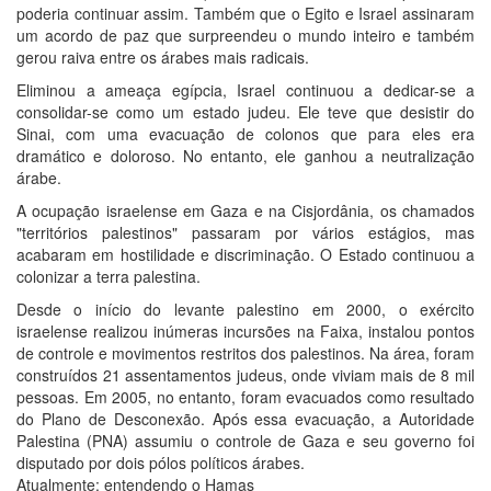
poderia continuar assim. Também que o Egito e Israel assinaram
um acordo de paz que surpreendeu o mundo inteiro e também
gerou raiva entre os árabes mais radicais.
Eliminou a ameaça egípcia, Israel continuou a dedicar-se a
consolidar-se como um estado judeu. Ele teve que desistir do
Sinai, com uma evacuação de colonos que para eles era
dramático e doloroso. No entanto, ele ganhou a neutralização
árabe.
A ocupação israelense em Gaza e na Cisjordânia, os chamados
"territórios palestinos" passaram por vários estágios, mas
acabaram em hostilidade e discriminação. O Estado continuou a
colonizar a terra palestina.
Desde o início do levante palestino em 2000, o exército
israelense realizou inúmeras incursões na Faixa, instalou pontos
de controle e movimentos restritos dos palestinos. Na área, foram
construídos 21 assentamentos judeus, onde viviam mais de 8 mil
pessoas. Em 2005, no entanto, foram evacuados como resultado
do Plano de Desconexão. Após essa evacuação, a Autoridade
Palestina (PNA) assumiu o controle de Gaza e seu governo foi
disputado por dois pólos políticos árabes.
Atualmente: entendendo o Hamas