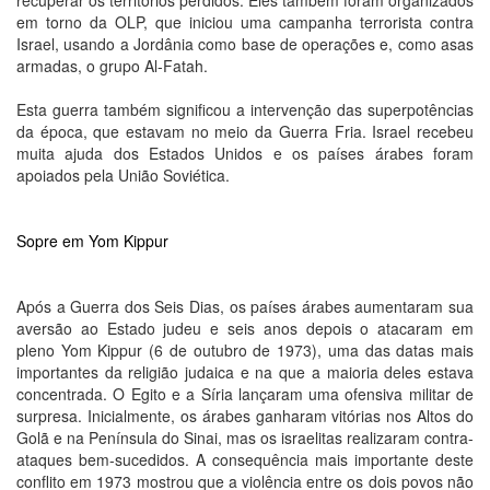
recuperar os territórios perdidos. Eles também foram organizados
em torno da OLP, que iniciou uma campanha terrorista contra
Israel, usando a Jordânia como base de operações e, como asas
armadas, o grupo Al-Fatah.
Esta guerra também significou a intervenção das superpotências
da época, que estavam no meio da Guerra Fria. Israel recebeu
muita ajuda dos Estados Unidos e os países árabes foram
apoiados pela União Soviética.
Sopre em Yom Kippur
Após a Guerra dos Seis Dias, os países árabes aumentaram sua
aversão ao Estado judeu e seis anos depois o atacaram em
pleno Yom Kippur (6 de outubro de 1973), uma das datas mais
importantes da religião judaica e na que a maioria deles estava
concentrada. O Egito e a Síria lançaram uma ofensiva militar de
surpresa. Inicialmente, os árabes ganharam vitórias nos Altos do
Golã e na Península do Sinai, mas os israelitas realizaram contra-
ataques bem-sucedidos. A consequência mais importante deste
conflito em 1973 mostrou que a violência entre os dois povos não