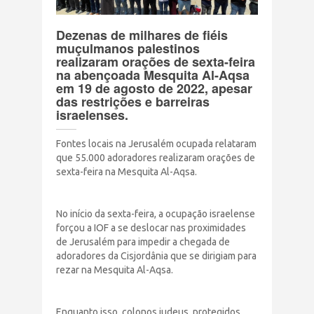
Terrorismo Israelense
Dezenas de milhares de fiéis
muçulmanos palestinos
AÇÕES
realizaram orações de sexta-feira
na abençoada Mesquita Al-Aqsa
em 19 de agosto de 2022, apesar
das restrições e barreiras
Clube Brasil Palestina
israelenses.
Doe
Fontes locais na Jerusalém ocupada relataram
que 55.000 adoradores realizaram orações de
sexta-feira na Mesquita Al-Aqsa.
Eventos
Junte-se a nós
No início da sexta-feira, a ocupação israelense
forçou a IOF a se deslocar nas proximidades
de Jerusalém para impedir a chegada de
PUBLICAÇÕES
adoradores da Cisjordânia que se dirigiam para
rezar na Mesquita Al-Aqsa.
CONTATO
Enquanto isso, colonos judeus, protegidos