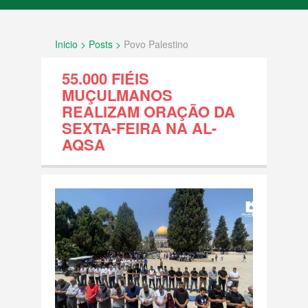
INÍCIO
Inicio > Posts >
Povo Palestino
SOBRE NÓS
55.000 FIÉIS
FATOS
MUÇULMANOS
REALIZAM ORAÇÃO DA
SEXTA-FEIRA NA AL-
Documentos internacionais e decisões
AQSA
legais
História e Geografia
Política Agressiva
Povo Palestino
Resolução ONU