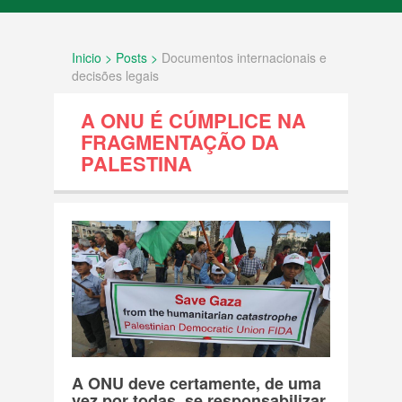
INÍCIO
Inicio > Posts >
Documentos internacionais e
SOBRE NÓS
decisões legais
A ONU É CÚMPLICE NA
FATOS
FRAGMENTAÇÃO DA
PALESTINA
Documentos internacionais e decisões
legais
História e Geografia
Política Agressiva
Povo Palestino
Resolução ONU
A ONU deve certamente, de uma
vez por todas, se responsabilizar