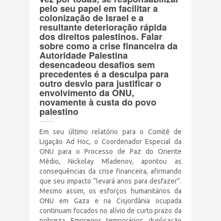
pelo seu papel em facilitar a
Terrorismo Israelense
colonização de Israel e a
resultante deterioração rápida
dos direitos palestinos. Falar
AÇÕES
sobre como a crise financeira da
Autoridade Palestina
desencadeou desafios sem
precedentes é a desculpa para
Clube Brasil Palestina
outro desvio para justificar o
envolvimento da ONU,
Doe
novamente à custa do povo
palestino
Eventos
Em seu último relatório para o Comitê de
Ligação Ad Hoc, o Coordenador Especial da
Junte-se a nós
ONU para o Processo de Paz do Oriente
Médio, Nickolay Mladenov, apontou as
consequências da crise financeira, afirmando
PUBLICAÇÕES
que seu impacto “levará anos para desfazer”.
Mesmo assim, os esforços humanitários da
ONU em Gaza e na Cisjordânia ocupada
CONTATO
continuam focados no alívio de curto prazo da
pobreza. Empregos temporários, duplicação