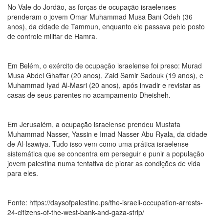
No Vale do Jordão, as forças de ocupação israelenses
prenderam o jovem Omar Muhammad Musa Bani Odeh (36
anos), da cidade de Tammun, enquanto ele passava pelo posto
de controle militar de Hamra.
Em Belém, o exército de ocupação israelense foi preso: Murad
Musa Abdel Ghaffar (20 anos), Zaid Samir Sadouk (19 anos), e
Muhammad Iyad Al-Masri (20 anos), após invadir e revistar as
casas de seus parentes no acampamento Dheisheh.
Em Jerusalém, a ocupação israelense prendeu Mustafa
Muhammad Nasser, Yassin e Imad Nasser Abu Ryala, da cidade
de Al-Isawiya. Tudo isso vem como uma prática israelense
sistemática que se concentra em perseguir e punir a população
jovem palestina numa tentativa de piorar as condições de vida
para eles.
Fonte: https://daysofpalestine.ps/the-israeli-occupation-arrests-
24-citizens-of-the-west-bank-and-gaza-strip/