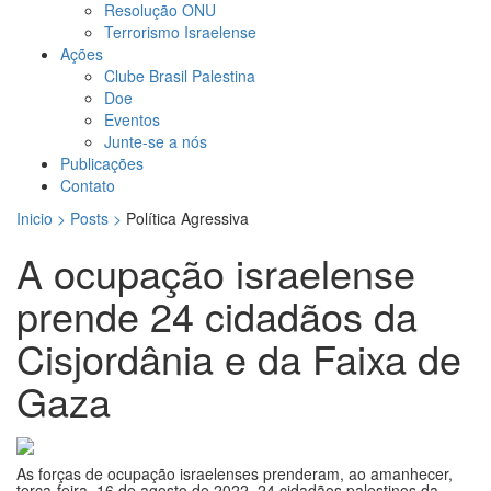
Resolução ONU
Terrorismo Israelense
Ações
Clube Brasil Palestina
Doe
Eventos
Junte-se a nós
Publicações
Contato
Inicio > Posts >
Política Agressiva
A ocupação israelense
prende 24 cidadãos da
Cisjordânia e da Faixa de
Gaza
As forças de ocupação israelenses prenderam, ao amanhecer,
terça-feira, 16 de agosto de 2022, 24 cidadãos palestinos da