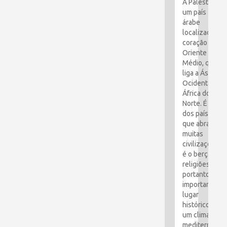
A Palestina é
um país
árabe
localizado no
coração do
Oriente
Médio, que
liga a Ásia
Ocidental e a
África do
Norte. É um
dos países
que abraçou
muitas
civilizações e
é o berço das
religiões. É,
portanto, um
importante
lugar
histórico com
um clima
mediterrâneo