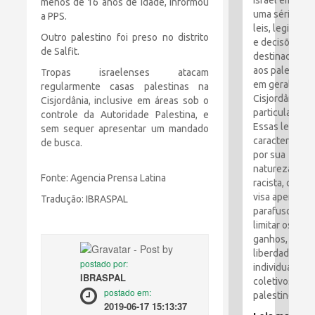
Israel emitiu
menos de 16 anos de idade, informou
uma série de
a PPS.
leis, legislaçã
Outro palestino foi preso no distrito
e decisões
de Salfit.
destinadas
aos palestino
Tropas israelenses atacam
em geral e à
regularmente casas palestinas na
Cisjordânia e
Cisjordânia, inclusive em áreas sob o
particular.
controle da Autoridade Palestina, e
Essas leis são
sem sequer apresentar um mandado
caracterizada
de busca.
por sua
natureza
Fonte: Agencia Prensa Latina
racista, que
visa apertar o
Tradução: IBRASPAL
parafusos e
limitar os
ganhos,
liberdades
postado por:
individuais e
IBRASPAL
coletivos dos
postado em:
palestinos.
2019-06-17 15:13:37