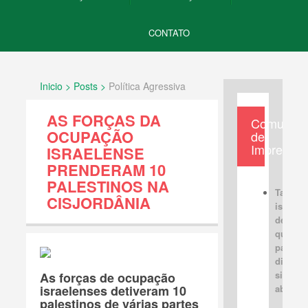
CONTATO
Inicio > Posts >
Política Agressiva
AS FORÇAS DA
Comunica
OCUPAÇÃO
de
Imprensa
ISRAELENSE
PRENDERAM 10
PALESTINOS NA
Tabus
CISJORDÂNIA
israele
devem 
quebra
para u
discus
sincera
As forças de ocupação
israelenses detiveram 10
aberta
palestinos de várias partes