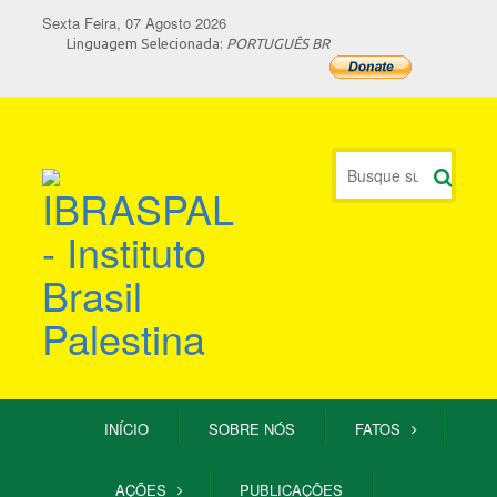
Sexta Feira, 07 Agosto 2026
Linguagem Selecionada:
PORTUGUÊS BR
INÍCIO
SOBRE NÓS
FATOS
AÇÕES
PUBLICAÇÕES