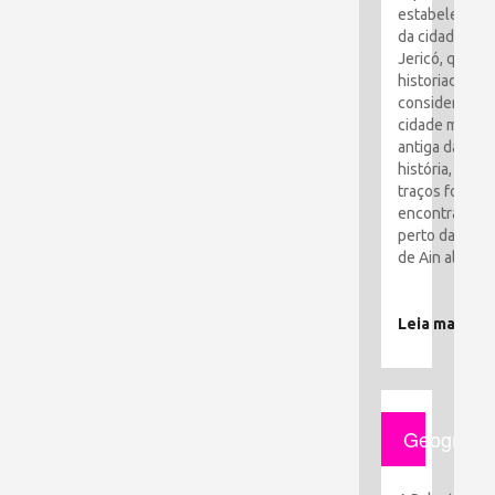
estabelecime
da cidade de
Jericó, que os
historiadores
consideram a
cidade mais
antiga da
história, seus
traços foram
encontrados
perto da cida
de Ain al-Sult
Leia mais
Geografia