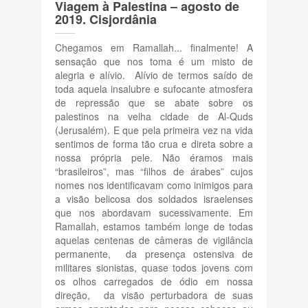
Viagem à Palestina – agosto de
Terrorismo Israelense
2019. Cisjordânia
Chegamos em Ramallah... finalmente! A
AÇÕES
sensação que nos toma é um misto de
alegria e alívio. Alívio de termos saído de
toda aquela insalubre e sufocante atmosfera
Clube Brasil Palestina
de repressão que se abate sobre os
palestinos na velha cidade de Al-Quds
(Jerusalém). E que pela primeira vez na vida
Doe
sentimos de forma tão crua e direta sobre a
nossa própria pele. Não éramos mais
“brasileiros”, mas “filhos de árabes” cujos
Eventos
nomes nos identificavam como inimigos para
a visão belicosa dos soldados israelenses
Junte-se a nós
que nos abordavam sucessivamente. Em
Ramallah, estamos também longe de todas
aquelas centenas de câmeras de vigilância
PUBLICAÇÕES
permanente, da presença ostensiva de
militares sionistas, quase todos jovens com
os olhos carregados de ódio em nossa
CONTATO
direção, da visão perturbadora de suas