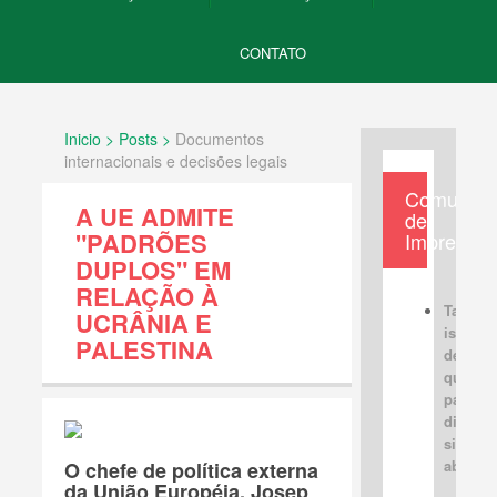
CONTATO
Inicio > Posts >
Documentos
internacionais e decisões legais
Comunica
A UE ADMITE
de
"PADRÕES
Imprensa
DUPLOS" EM
RELAÇÃO À
Tabus
UCRÂNIA E
israele
PALESTINA
devem 
quebra
para u
discus
sincera
aberta
O chefe de política externa
da União Européia, Josep