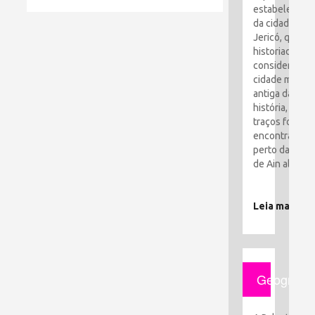
estabelecime
da cidade de
Jericó, que os
historiadores
consideram a
cidade mais
antiga da
história, seus
traços foram
encontrados
perto da cida
de Ain al-Sult
Leia mais
Geografia