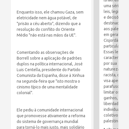
Israel emitiu
uma série de
leis, legislaçã
Enquanto isso, ele chamou Gaza, sem
e decisões
eletricidade nem água potável, de
destinadas
"prisão a céu aberto", dizendo que a
aos palestino
resolução do conflito do Oriente
em geral e à
Médio "não está nas mãos da UE".
Cisjordânia e
particular.
Essas leis são
Comentando as observações de
caracterizada
Borrell sobre a aplicação de padrões
por sua
duplos na política internacional, José
natureza
Luis Centella, presidente do Partido
racista, que
Comunista da Espanha, disse à Xinhua
visa apertar o
na segunda-feira que "isto mostra o
parafusos e
cinismo típico de uma mentalidade
limitar os
colonial".
ganhos,
liberdades
individuais e
Ele pediu à comunidade internacional
coletivos dos
que promovesse ativamente a reforma
palestinos.
do sistema de governança mundial
para torná-lo mais justo, mais solidário