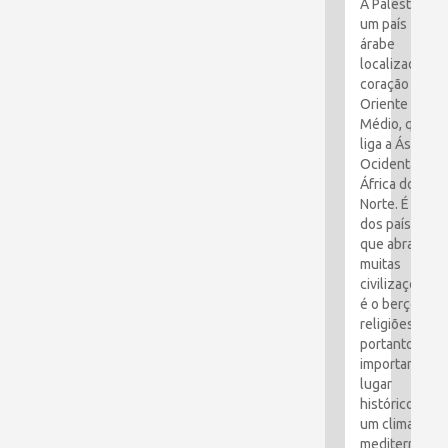
A Palestina é
um país
árabe
localizado no
coração do
Oriente
Médio, que
liga a Ásia
Ocidental e a
África do
Norte. É um
dos países
que abraçou
muitas
civilizações e
é o berço das
religiões. É,
portanto, um
importante
lugar
histórico com
um clima
mediterrâneo