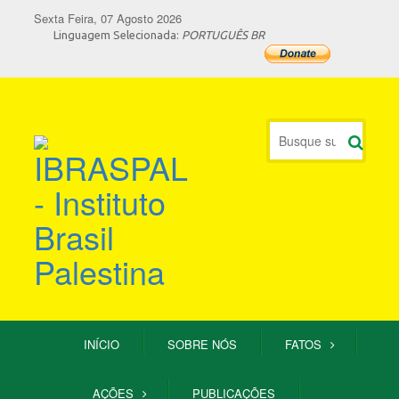
Sexta Feira, 07 Agosto 2026
Linguagem Selecionada:
PORTUGUÊS BR
INÍCIO
SOBRE NÓS
FATOS
AÇÕES
PUBLICAÇÕES