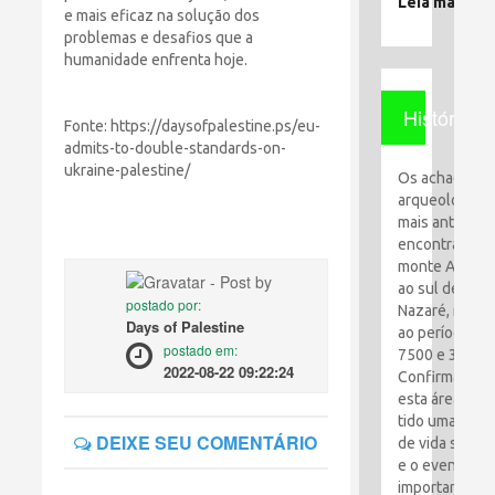
Leia mais
e mais eficaz na solução dos
problemas e desafios que a
humanidade enfrenta hoje.
História
Fonte: https://daysofpalestine.ps/eu-
admits-to-double-standards-on-
ukraine-palestine/
Os achados
arqueológico
mais antigos
encontrados 
monte Al-Qaf
ao sul de
postado por:
Nazaré, remo
Days of Palestine
ao período en
postado em:
7500 e 3100 a
2022-08-22 09:22:24
Confirma que
esta área tem
tido uma espé
DEIXE SEU COMENTÁRIO
de vida simpl
e o evento ma
importante foi