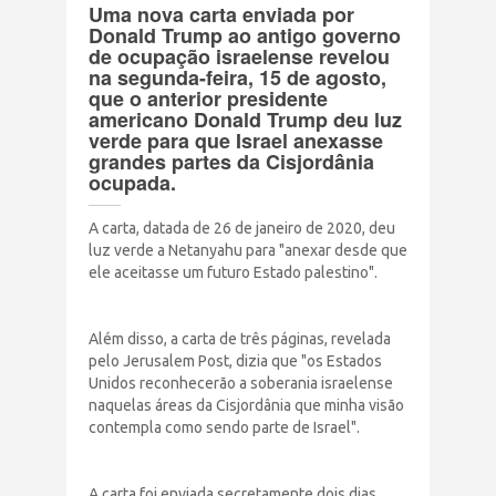
Uma nova carta enviada por
Terrorismo Israelense
Donald Trump ao antigo governo
de ocupação israelense revelou
na segunda-feira, 15 de agosto,
AÇÕES
que o anterior presidente
americano Donald Trump deu luz
verde para que Israel anexasse
grandes partes da Cisjordânia
Clube Brasil Palestina
ocupada.
Doe
A carta, datada de 26 de janeiro de 2020, deu
luz verde a Netanyahu para "anexar desde que
ele aceitasse um futuro Estado palestino".
Eventos
Junte-se a nós
Além disso, a carta de três páginas, revelada
pelo Jerusalem Post, dizia que "os Estados
Unidos reconhecerão a soberania israelense
PUBLICAÇÕES
naquelas áreas da Cisjordânia que minha visão
contempla como sendo parte de Israel".
CONTATO
A carta foi enviada secretamente dois dias