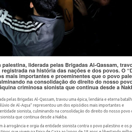
ia palestina, liderada pelas Brigadas Al-Qassam, tra
á registrada na história das nações e dos povos. O “
s mais importantes e proeminentes que o povo pale
 culminando na consolidação do direito do nosso pov
áquina criminosa sionista que continua desde a Nak
erada pelas Brigadas Al-Qassam, travou uma épica, lendária e eterna batal
“Dilúvio de Al-Aqsa” representou um dos episódios mais importantes e
entidade sionista, culminando na consolidação do direito do nosso povo 
 sionista que continua desde a Nakba.
m à arrogância e orgia da entidade sionista contra o povo palestino e os 
stinos que vivem na Faixa de Gaza ao longo de 18 anos e libertando milh