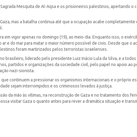
Sagrada Mesquita de Al-Aqsa e os prisioneiros palestinos, apertando o c
 Gaza, mas a batalha continua até que a ocupação acabe completamente 
l.
ra em vigor apenas no domingo (19), ao meio-dia. Enquanto isso, o exérci
ar e do mar para matar o maior número possível de civis. Desde que o ac
lestinos foram martirizados pelos terroristas israelenses.
 brasileiro, liderado pelo presidente Luiz Inácio Lula da Silva, e a todos
s, partidos e organizações da sociedade civil, pelo papel no apoio ao 
ação nazi-sionista.
 que continuem a pressionar os organismos internacionais e o próprio e
dade sejam interrompidos e os criminosos levados à justiça.
são da mão às vítimas, na reconstrução de Gaza e no tratamento dos feri
a visitar Gaza o quanto antes para rever a dramática situação e transmi