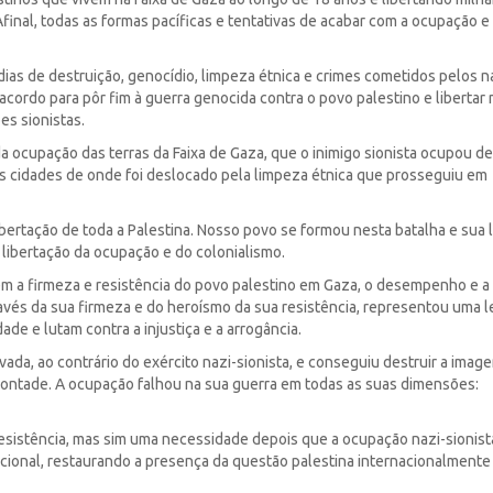
Afinal, todas as formas pacíficas e tentativas de acabar com a ocupação e
ias de destruição, genocídio, limpeza étnica e crimes cometidos pelos n
m acordo para pôr fim à guerra genocida contra o povo palestino e libertar
es sionistas.
a da ocupação das terras da Faixa de Gaza, que o inimigo sionista ocupou d
às cidades de onde foi deslocado pela limpeza étnica que prosseguiu em
bertação de toda a Palestina. Nosso povo se formou nesta batalha e sua 
libertação da ocupação e do colonialismo.
em a firmeza e resistência do povo palestino em Gaza, o desempenho e a
ravés da sua firmeza e do heroísmo da sua resistência, representou uma 
de e lutam contra a injustiça e a arrogância.
vada, ao contrário do exército nazi-sionista, e conseguiu destruir a imag
a vontade. A ocupação falhou na sua guerra em todas as suas dimensões:
 resistência, mas sim uma necessidade depois que a ocupação nazi-sionis
acional, restaurando a presença da questão palestina internacionalmente