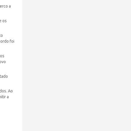
erco a
e os
to
ordo foi
 os
povo
stado
dos. Ao
tir a