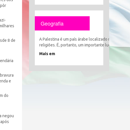
 pôr
azi-
Geografia
 milhares
A Palestina é um país árabe localizado no coração 
esde 8 de
religiões. É, portanto, um importante lugar histór
Mais em
lendária
 bravura
lenda e
em do
ta negou
 após