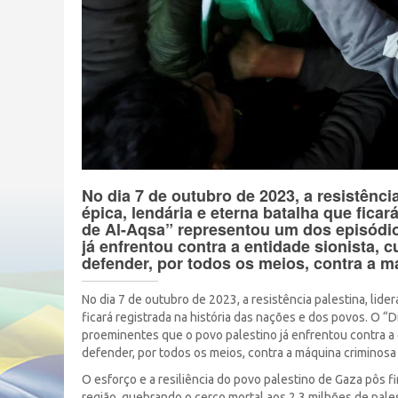
No dia 7 de outubro de 2023, a resistênc
épica, lendária e eterna batalha que ficar
de Al-Aqsa” representou um dos episódio
já enfrentou contra a entidade sionista,
defender, por todos os meios, contra a m
No dia 7 de outubro de 2023, a resistência palestina, lid
ficará registrada na história das nações e dos povos. O 
proeminentes que o povo palestino já enfrentou contra a 
defender, por todos os meios, contra a máquina criminosa
O esforço e a resiliência do povo palestino de Gaza pôs fi
região, quebrando o cerco mortal aos 2,3 milhões de pale