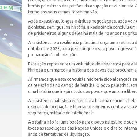
heróis palestinos das prisões da ocupação nazi-sionista. 
termo aos seus crimes foram em vão.
Após exaustivas, longas e árduas negociações, após 467 d
sionistas, sem igual na história, a Resistência concluiu u
de prisioneiros, alguns deles há mais de 40 anos nas prisõ
A resistência e a resiliência palestina forçaram a retirad
outubro de 2023, para permitir que o seu povo regresse 
preparação à colonização.
Esta ação representa um vislumbre de esperança para a li
firmeza é um marco na história dos povos que procuram a 
Afirmamos que esta conquista não teria sido alcançada s
da resistência no campo de batalha. O povo palestino, at
uma história que inspira todos os povos que amam a liberda
A resistência palestina enfrentou a batalha com moral ele
exército de ocupação e libertar prisioneiros contra a su
segurança, militar e de inteligência.
A batalha não foi uma opção para o povo palestino e sua
todas as resoluções das Nações Unidas e o direito intern
anos de tentativas de liquidação.