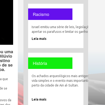
Racismo
Israel emitiu uma série de leis, legislação e decisõ
apertar os parafusos e limitar os ganhos, liberdade
Leia mais
vou uma
Dilúvio
stino
História
o de se
ba.
Os achados arqueológicos mais antigos encontrado
ha que
vida simples e o evento mais importante foi o esta
perto da cidade de Ain al-Sultan.
de se
Leia mais
povos da
ares dos