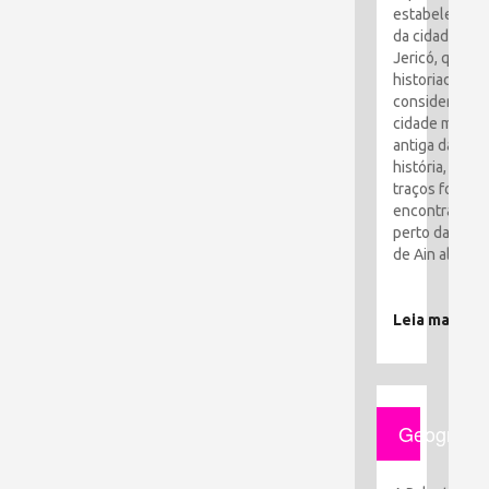
estabelecime
da cidade de
Jericó, que os
historiadores
consideram a
cidade mais
antiga da
história, seus
traços foram
encontrados
perto da cida
de Ain al-Sult
Leia mais
Geografia