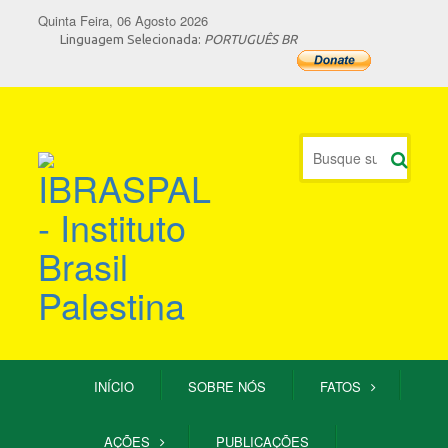
Quinta Feira, 06 Agosto 2026
Linguagem Selecionada:
PORTUGUÊS BR
INÍCIO
SOBRE NÓS
FATOS
AÇÕES
PUBLICAÇÕES