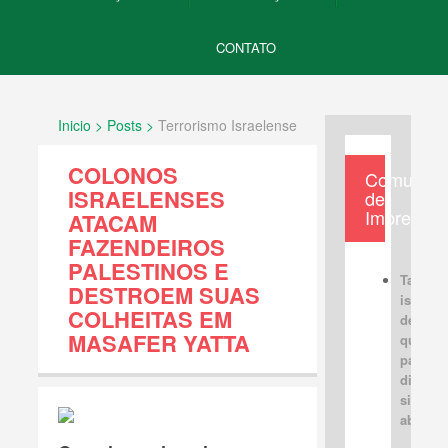
CONTATO
Inicio > Posts >
Terrorismo Israelense
COLONOS
Comunica
ISRAELENSES
de
Imprensa
ATACAM
FAZENDEIROS
PALESTINOS E
Tabus
DESTROEM SUAS
israele
COLHEITAS EM
devem 
MASAFER YATTA
quebra
para u
discus
sincera
aberta