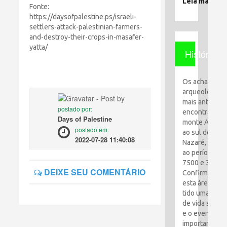
Leia mais
Fonte:
https://daysofpalestine.ps/israeli-
settlers-attack-palestinian-farmers-
and-destroy-their-crops-in-masafer-
yatta/
História
Os achados
arqueológico
mais antigos
postado por:
encontrados 
Days of Palestine
monte Al-Qaf
postado em:
ao sul de
2022-07-28 11:40:08
Nazaré, remo
ao período en
7500 e 3100 a
DEIXE SEU COMENTÁRIO
Confirma que
esta área tem
tido uma espé
de vida simpl
e o evento ma
importante foi