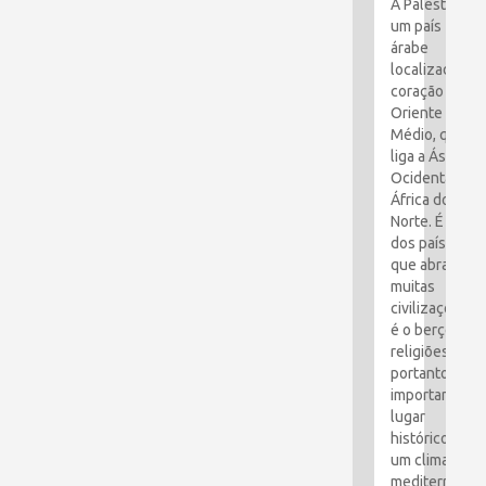
A Palestina é
um país
árabe
localizado no
coração do
Oriente
Médio, que
liga a Ásia
Ocidental e a
África do
Norte. É um
dos países
que abraçou
muitas
civilizações e
é o berço das
religiões. É,
portanto, um
importante
lugar
histórico com
um clima
mediterrâneo