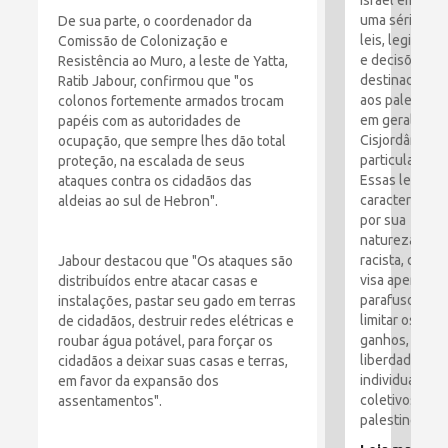
Israel emitiu
uma série de
De sua parte, o coordenador da
leis, legislaçã
Comissão de Colonização e
e decisões
Resistência ao Muro, a leste de Yatta,
destinadas
Ratib Jabour, confirmou que "os
aos palestino
colonos fortemente armados trocam
em geral e à
papéis com as autoridades de
Cisjordânia e
ocupação, que sempre lhes dão total
particular.
proteção, na escalada de seus
Essas leis são
ataques contra os cidadãos das
caracterizada
aldeias ao sul de Hebron".
por sua
natureza
racista, que
Jabour destacou que "Os ataques são
visa apertar o
distribuídos entre atacar casas e
parafusos e
instalações, pastar seu gado em terras
limitar os
de cidadãos, destruir redes elétricas e
ganhos,
roubar água potável, para forçar os
liberdades
cidadãos a deixar suas casas e terras,
individuais e
em favor da expansão dos
coletivos dos
assentamentos".
palestinos.