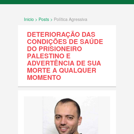
INÍCIO
Inicio > Posts >
Política Agressiva
SOBRE NÓS
DETERIORAÇÃO DAS
FATOS
CONDIÇÕES DE SAÚDE
DO PRISIONEIRO
PALESTINO E
Documentos internacionais e decisões
ADVERTÊNCIA DE SUA
legais
MORTE A QUALQUER
MOMENTO
História e Geografia
Política Agressiva
Povo Palestino
Resolução ONU