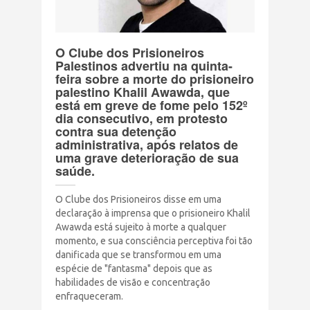
Terrorismo Israelense
O Clube dos Prisioneiros
AÇÕES
Palestinos advertiu na quinta-
feira sobre a morte do prisioneiro
palestino Khalil Awawda, que
Clube Brasil Palestina
está em greve de fome pelo 152º
dia consecutivo, em protesto
contra sua detenção
Doe
administrativa, após relatos de
uma grave deterioração de sua
saúde.
Eventos
O Clube dos Prisioneiros disse em uma
Junte-se a nós
declaração à imprensa que o prisioneiro Khalil
Awawda está sujeito à morte a qualquer
momento, e sua consciência perceptiva foi tão
PUBLICAÇÕES
danificada que se transformou em uma
espécie de "fantasma" depois que as
habilidades de visão e concentração
CONTATO
enfraqueceram.