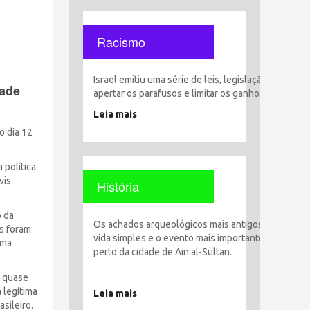
Racismo
Israel emitiu uma série de leis, legislação e decisõ
dade
apertar os parafusos e limitar os ganhos, liberdade
Leia mais
o dia 12
 política
vis
História
o da
Os achados arqueológicos mais antigos encontrado
s foram
vida simples e o evento mais importante foi o esta
uma
perto da cidade de Ain al-Sultan.
á quase
 legítima
Leia mais
sileiro.