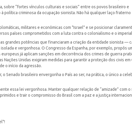
, sobre “fortes vínculos culturais e sociais” entre os povos brasileiro e
 à política criminosa da ocupação sionista. Não há qualquer laço fraterno
plomáticas, militares e econômicas com "Israel" e se posicionar claramen
ersos países comprometidos com a luta contra o colonialismo e o imperia
as grandes potências que financiaram a criação da entidade sionista —
o isolada e vergonhosa. O Congresso da Espanha, por exemplo, propôs u
s europeus já aplicam sanções em decorrência dos crimes de guerra prat
s Nações Unidas exigiram medidas para garantir a proteção dos civis em
de o início da agressão.
 o Senado brasileiro envergonha o País ao ser, na prática, o único a cele
mente essa lei vergonhosa. Manter qualquer relação de “amizade” com o
 oprimidos e trair o compromisso do Brasil com a paz e a justiça internacion
l"!