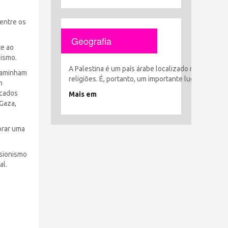
 entre os
Geografia
te ao
lismo.
A Palestina é um país árabe localizado no coração 
 caminham
religiões. É, portanto, um importante lugar histór
m
icados
Mais em
 Gaza,
brar uma
 sionismo
al.