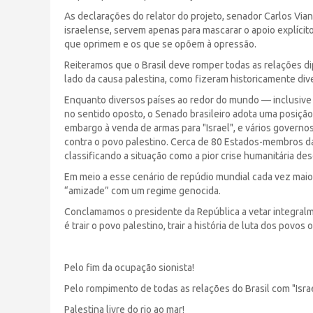
As declarações do relator do projeto, senador Carlos Viana
israelense, servem apenas para mascarar o apoio explícito
que oprimem e os que se opõem à opressão.
Reiteramos que o Brasil deve romper todas as relações di
lado da causa palestina, como fizeram historicamente div
Enquanto diversos países ao redor do mundo — inclusive 
no sentido oposto, o Senado brasileiro adota uma posiçã
embargo à venda de armas para "Israel", e vários governo
contra o povo palestino. Cerca de 80 Estados-membros da
classificando a situação como a pior crise humanitária des
Em meio a esse cenário de repúdio mundial cada vez maior,
“amizade” com um regime genocida.
Conclamamos o presidente da República a vetar integral
é trair o povo palestino, trair a história de luta dos povos
Pelo fim da ocupação sionista!
Pelo rompimento de todas as relações do Brasil com "Israe
Palestina livre do rio ao mar!