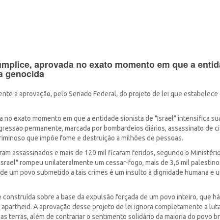
úmplice, aprovada no exato momento em que a enti
ca genocida
ente a aprovação, pelo Senado Federal, do projeto de lei que estabelece 
no exato momento em que a entidade sionista de "Israel" intensifica sua
gressão permanente, marcada por bombardeios diários, assassinato de ci
riminoso que impõe fome e destruição a milhões de pessoas.
ram assassinados e mais de 120 mil ficaram feridos, segundo o Ministéri
rael" rompeu unilateralmente um cessar-fogo, mais de 3,6 mil palestino
de um povo submetido a tais crimes é um insulto à dignidade humana e 
e construída sobre a base da expulsão forçada de um povo inteiro, que h
partheid. A aprovação desse projeto de lei ignora completamente a luta
as terras, além de contrariar o sentimento solidário da maioria do povo bra