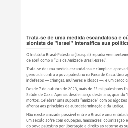
Trata-se de uma medida escandalosa e c
sionista de "Israel" intensifica sua políti
O Instituto Brasil-Palestina (Ibraspal) repudia veementem
de abril como o “Dia da Amizade Brasil-Israel”.
Trata-se de uma medida escandalosa e cúmplice, aprovada 
genocida contra o povo palestino na Faixa de Gaza. Uma a
indefesos — crianças, mulheres e idosos —, e um cerco c
Desde 7 de outubro de 2023, mais de 53 mil palestinos fo
Saúde de Gaza. Apenas desde março deste ano, quando "Is
mortos. Celebrar uma suposta “amizade” com os algozes 
afronta aos princípios da autodeterminação e da justiça.
Não existe amizade possível entre o Brasil e uma entidad
um século sofre com ocupação, massacres, colonização e a
do povo palestino por libertação e direito ao retorno às su