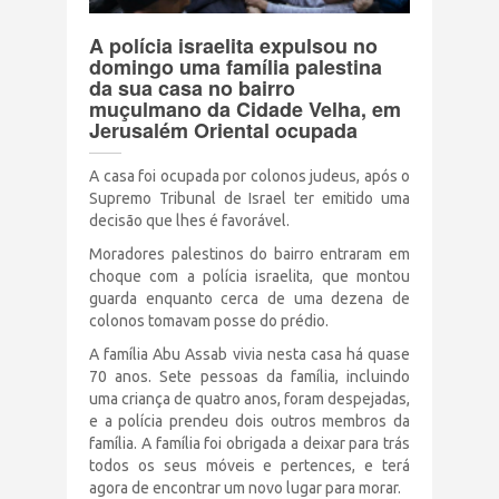
Terrorismo Israelense
A polícia israelita expulsou no
domingo uma família palestina
da sua casa no bairro
AÇÕES
muçulmano da Cidade Velha, em
Jerusalém Oriental ocupada
Clube Brasil Palestina
A casa foi ocupada por colonos judeus, após o
Supremo Tribunal de Israel ter emitido uma
Doe
decisão que lhes é favorável.
Moradores palestinos do bairro entraram em
Eventos
choque com a polícia israelita, que montou
guarda enquanto cerca de uma dezena de
colonos tomavam posse do prédio.
Junte-se a nós
A família Abu Assab vivia nesta casa há quase
70 anos. Sete pessoas da família, incluindo
uma criança de quatro anos, foram despejadas,
PUBLICAÇÕES
e a polícia prendeu dois outros membros da
família. A família foi obrigada a deixar para trás
CONTATO
todos os seus móveis e pertences, e terá
agora de encontrar um novo lugar para morar.