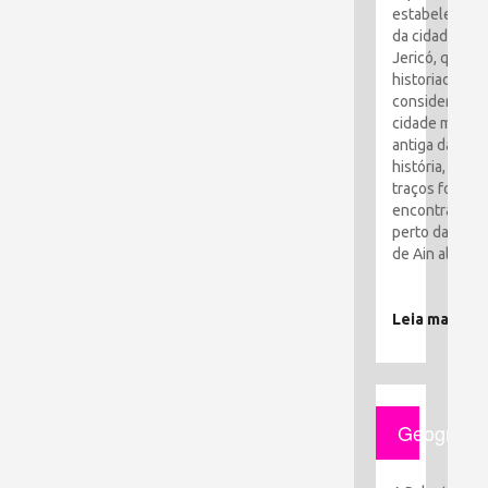
estabelecime
da cidade de
Jericó, que os
historiadores
consideram a
cidade mais
antiga da
história, seus
traços foram
encontrados
perto da cida
de Ain al-Sult
Leia mais
Geografia