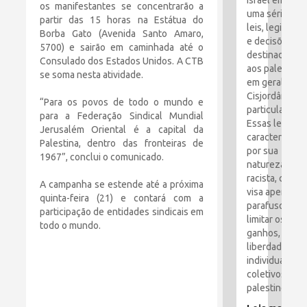
Israel emitiu
os manifestantes se concentrarão a
uma série de
partir das 15 horas na Estátua do
leis, legislaçã
Borba Gato (Avenida Santo Amaro,
e decisões
5700) e sairão em caminhada até o
destinadas
Consulado dos Estados Unidos. A CTB
aos palestino
se soma nesta atividade.
em geral e à
Cisjordânia e
“Para os povos de todo o mundo e
particular.
para a Federação Sindical Mundial
Essas leis são
Jerusalém Oriental é a capital da
caracterizada
Palestina, dentro das fronteiras de
por sua
1967”, conclui o comunicado.
natureza
racista, que
A campanha se estende até a próxima
visa apertar o
quinta-feira (21) e contará com a
parafusos e
participação de entidades sindicais em
limitar os
todo o mundo.
ganhos,
liberdades
individuais e
coletivos dos
palestinos.