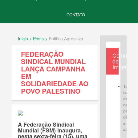
CONTATO
Inicio > Posts >
Política Agressiva
FEDERAÇÃO
Comunica
SINDICAL MUNDIAL
de
Imprensa
LANÇA CAMPANHA
EM
SOLIDARIEDADE AO
Tabus
POVO PALESTINO
israele
devem 
quebra
para u
discus
sincera
A Federação Sindical
Mundial (FSM) inaugura,
aberta
nesta sexta-feira (15), uma