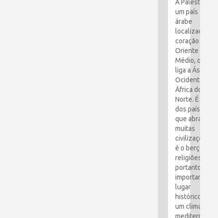
A Palestina é
um país
árabe
localizado no
coração do
Oriente
Médio, que
liga a Ásia
Ocidental e a
África do
Norte. É um
dos países
que abraçou
muitas
civilizações e
é o berço das
religiões. É,
portanto, um
importante
lugar
histórico com
um clima
mediterrâneo