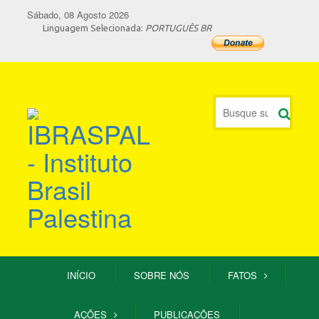
Sábado, 08 Agosto 2026
Linguagem Selecionada:
PORTUGUÊS BR
INÍCIO
SOBRE NÓS
FATOS
AÇÕES
PUBLICAÇÕES