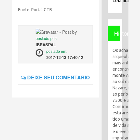
Leia mais
Fonte: Portal CTB
História
postado por:
IBRASPAL
Os achados
postado em:
arqueológico
2017-12-13 17:40:12
mais antigos
encontrados 
monte Al-Qaf
DEIXE SEU COMENTÁRIO
ao sul de
Nazaré, remo
ao período en
7500 e 3100 a
Confirma que
esta área tem
tido uma espé
de vida simpl
e o evento ma
importante foi