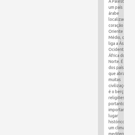
A Palestina é
um país
árabe
localizado no
coração do
Oriente
Médio, que
liga a Ásia
Ocidental e a
África do
Norte. É um
dos países
que abraçou
muitas
civilizações e
é o berço das
religiões. É,
portanto, um
importante
lugar
histórico com
um clima
mediterrâneo