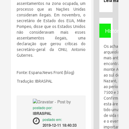
Leia mais
assentamentos na zona ocupada, um
processo que as Nações Unidas
consideram ilegais. Em novembro, o
secretário de Estado dos EUA, Mike
Pompeo, disse que os Estados Unidos
História
não consideravam mais esses
assentamentos ilegais, uma
declaração que gerou críticas do
Os achados
secretário-geral da ONU, Antonio
arqueológico
Guterres.
mais antigos
encontrados 
monte Al-Qaf
Fonte: Espana.News Front (blog)
ao sul de
Nazaré, remo
Tradução: IBRASPAL
ao período en
7500 e 3100 a
Confirma que
esta área tem
postado por:
tido uma espé
IBRASPAL
de vida simpl
postado em:
e o evento ma
2019-12-11 18:40:33
importante foi