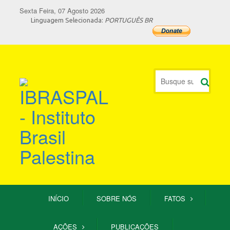
Sexta Feira, 07 Agosto 2026
Linguagem Selecionada:
PORTUGUÊS BR
INÍCIO
SOBRE NÓS
FATOS
AÇÕES
PUBLICAÇÕES