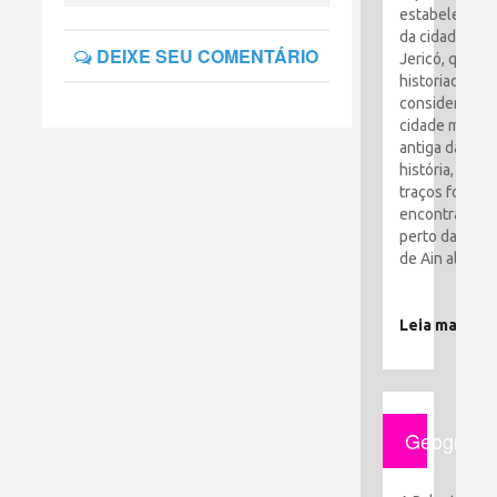
estabelecime
da cidade de
DEIXE SEU COMENTÁRIO
Jericó, que os
historiadores
consideram a
cidade mais
antiga da
história, seus
traços foram
encontrados
perto da cida
de Ain al-Sult
Leia mais
Geografia