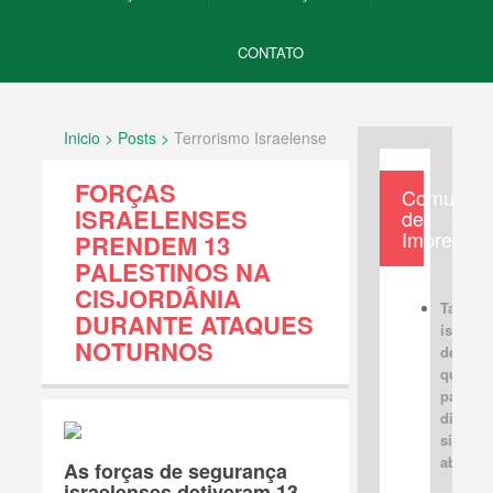
CONTATO
Inicio > Posts >
Terrorismo Israelense
FORÇAS
Comunica
ISRAELENSES
de
Imprensa
PRENDEM 13
PALESTINOS NA
CISJORDÂNIA
Tabus
DURANTE ATAQUES
israele
NOTURNOS
devem 
quebra
para u
discus
sincera
aberta
As forças de segurança
israelenses detiveram 13