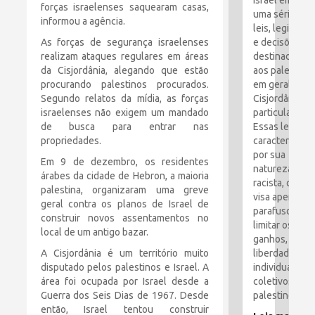
Israel emitiu
forças israelenses saquearam casas,
uma série de
informou a agência.
leis, legislaçã
As forças de segurança israelenses
e decisões
realizam ataques regulares em áreas
destinadas
da Cisjordânia, alegando que estão
aos palestino
procurando palestinos procurados.
em geral e à
Segundo relatos da mídia, as forças
Cisjordânia e
israelenses não exigem um mandado
particular.
de busca para entrar nas
Essas leis são
propriedades.
caracterizada
por sua
Em 9 de dezembro, os residentes
natureza
árabes da cidade de Hebron, a maioria
racista, que
palestina, organizaram uma greve
visa apertar o
geral contra os planos de Israel de
parafusos e
construir novos assentamentos no
limitar os
local de um antigo bazar.
ganhos,
A Cisjordânia é um território muito
liberdades
disputado pelos palestinos e Israel. A
individuais e
área foi ocupada por Israel desde a
coletivos dos
Guerra dos Seis Dias de 1967. Desde
palestinos.
então, Israel tentou construir