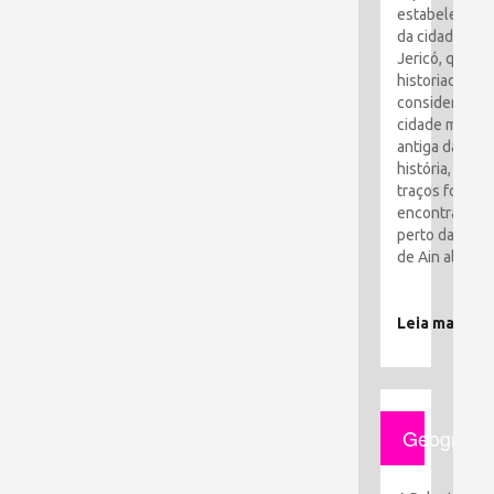
estabelecime
da cidade de
Jericó, que os
historiadores
consideram a
cidade mais
antiga da
história, seus
traços foram
encontrados
perto da cida
de Ain al-Sult
Leia mais
Geografia