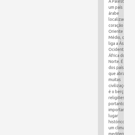
A Palestina é
um país
árabe
localizado no
coração do
Oriente
Médio, que
liga a Ásia
Ocidental e a
África do
Norte. É um
dos países
que abraçou
muitas
civilizações e
é o berço das
religiões. É,
portanto, um
importante
lugar
histórico com
um clima
mediterrâneo