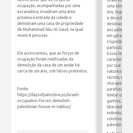
Israel emitiu
ocupação, acompanhadas por uma
uma série de
escavadora, invadiram uma área
leis, legislaçã
próxima à entrada da cidade e
e decisões
demoliram uma casa de propriedade
destinadas
de Muhammad Abu Al-Saud, na qual
aos palestino
vivem 8 pessoas.
em geral e à
Cisjordânia e
particular.
Ele acrescentou, que as forças de
Essas leis são
ocupação foram notificadas da
caracterizada
demolição da casa de um andar há
por sua
cerca de um ano, sob falsos pretextos.
natureza
racista, que
visa apertar o
Fonte:
parafusos e
https://daysofpalestine.ps/israeli-
limitar os
occupation-forces-demolish-
ganhos,
palestinian-house-in-nablus/
liberdades
individuais e
coletivos dos
palestinos.