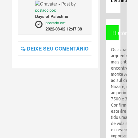
Leia mais
postado por:
Days of Palestine
postado em:
2022-08-02 12:47:38
História
DEIXE SEU COMENTÁRIO
Os achados
arqueológico
mais antigos
encontrados 
monte Al-Qaf
ao sul de
Nazaré, remo
ao período en
7500 e 3100 a
Confirma que
esta área tem
tido uma espé
de vida simpl
e o evento ma
importante foi