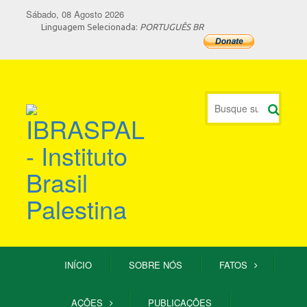
Sábado, 08 Agosto 2026
Linguagem Selecionada:
PORTUGUÊS BR
INÍCIO
SOBRE NÓS
FATOS
AÇÕES
PUBLICAÇÕES