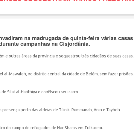
invadiram na madrugada de quinta-feira várias casas
 durante campanhas na Cisjordânia.
ém e outras áreas da província e sequestrou três cidadãos de suas casas.
el al-Mawaleh, no distrito central da cidade de Belém, sem fazer prisões.
de Silat al-Harithiya e confiscou seu carro.
a presença perto das aldeias de Ti'inik, Rummanah, Anin e Taybeh.
utro do campo de refugiados de Nur Shams em Tulkarem.