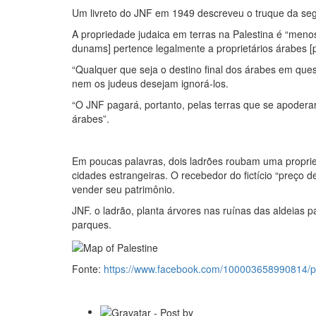
Um livreto do JNF em 1949 descreveu o truque da seg
A propriedade judaica em terras na Palestina é “meno
dunams] pertence legalmente a proprietários árabes [pa
“Qualquer que seja o destino final dos árabes em quest
nem os judeus desejam ignorá-los.
“O JNF pagará, portanto, pelas terras que se apodera
árabes”.
Em poucas palavras, dois ladrões roubam uma proprie
cidades estrangeiras. O recebedor do fictício “preço
vender seu patrimônio.
JNF. o ladrão, planta árvores nas ruínas das aldeias 
parques.
Fonte:
https://www.facebook.com/100003658990814/