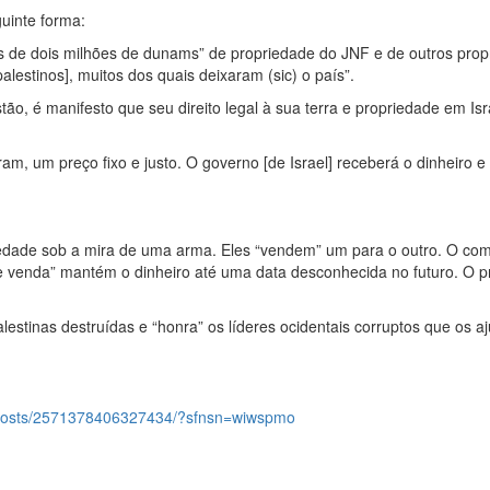
uinte forma:
s de dois milhões de dunams” de propriedade do JNF e de outros propr
lestinos], muitos dos quais deixaram (sic) o país”.
ão, é manifesto que seu direito legal à sua terra e propriedade em Isr
ram, um preço fixo e justo. O governo [de Israel] receberá o dinheiro
dade sob a mira de uma arma. Eles “vendem” um para o outro. O comp
 de venda” mantém o dinheiro até uma data desconhecida no futuro. O 
palestinas destruídas e “honra” os líderes ocidentais corruptos que o
posts/2571378406327434/?sfnsn=wiwspmo