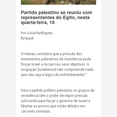
Terrorismo Israelense
Partido palestino se reuniu com
representantes do Egito, nesta
quarta-feira, 18
AÇÕES
Por Lúcia Rodrigues
Ibraspal
Clube Brasil Palestina
Doe
O Hamas considera que a pressão dos
movimentos palestinos de resistência pode
forçar Israel a recuar nos seus objetivos. A
Eventos
ocupação (israelense) não compreende nada
que não seja a lógica do enfrentamento.”
Junte-se a nós
Para o partido político palestino, os grupos de
PUBLICAÇÕES
resistência têm o poder de impor pressão
suficiente para forçar o governo de Israel a
libertar os presos que estão detidos em
CONTATO
cárceres sionistas.