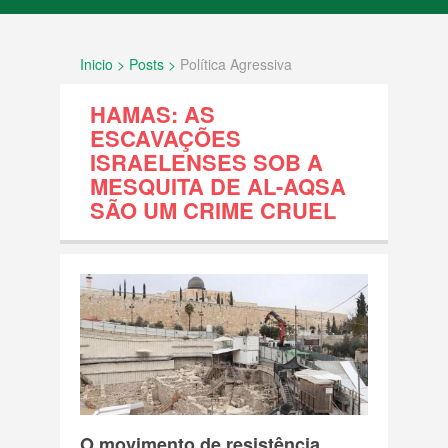
INÍCIO
Inicio > Posts >
Política Agressiva
SOBRE NÓS
HAMAS: AS
FATOS
ESCAVAÇÕES
ISRAELENSES SOB A
MESQUITA DE AL-AQSA
Documentos internacionais e decisões
SÃO UM CRIME CRUEL
legais
História e Geografia
Política Agressiva
Povo Palestino
Resolução ONU
O movimento de resistência