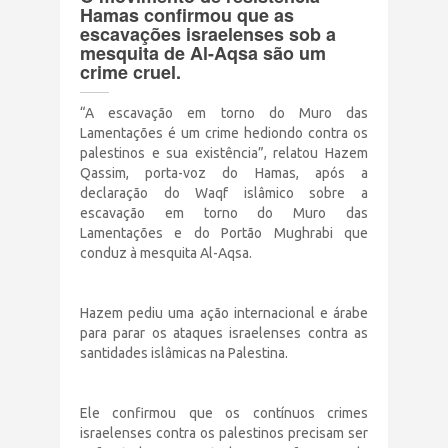
Hamas confirmou que as
Terrorismo Israelense
escavações israelenses sob a
mesquita de Al-Aqsa são um
crime cruel.
AÇÕES
“A escavação em torno do Muro das
Lamentações é um crime hediondo contra os
Clube Brasil Palestina
palestinos e sua existência”, relatou Hazem
Qassim, porta-voz do Hamas, após a
declaração do Waqf islâmico sobre a
Doe
escavação em torno do Muro das
Lamentações e do Portão Mughrabi que
Eventos
conduz à mesquita Al-Aqsa.
Junte-se a nós
Hazem pediu uma ação internacional e árabe
para parar os ataques israelenses contra as
santidades islâmicas na Palestina.
PUBLICAÇÕES
Ele confirmou que os contínuos crimes
CONTATO
israelenses contra os palestinos precisam ser