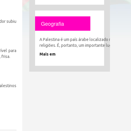
ador subiu
Geografia
A Palestina é um país árabe localizado no coração 
religiões. É, portanto, um importante lugar histór
ível para
Mais em
frisa.
alestinos