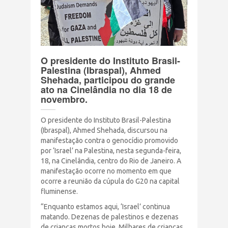
Terrorismo Israelense
AÇÕES
O presidente do Instituto Brasil-
Palestina (Ibraspal), Ahmed
Clube Brasil Palestina
Shehada, participou do grande
ato na Cinelândia no dia 18 de
novembro.
Doe
O presidente do Instituto Brasil-Palestina
Eventos
(Ibraspal), Ahmed Shehada, discursou na
manifestação contra o genocídio promovido
por ‘Israel’ na Palestina, nesta segunda-feira,
Junte-se a nós
18, na Cinelândia, centro do Rio de Janeiro. A
manifestação ocorre no momento em que
ocorre a reunião da cúpula do G20 na capital
PUBLICAÇÕES
fluminense.
“Enquanto estamos aqui, ‘Israel’ continua
CONTATO
matando. Dezenas de palestinos e dezenas
de crianças mortos hoje. Milhares de crianças