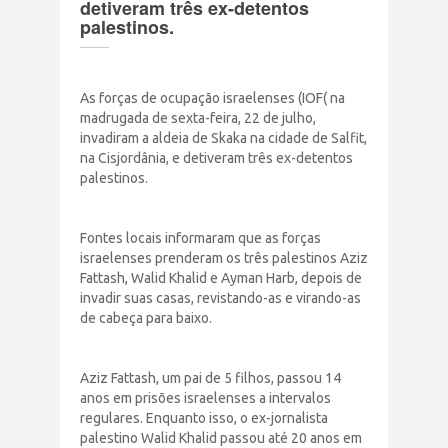
detiveram três ex-detentos
Terrorismo Israelense
palestinos.
AÇÕES
As forças de ocupação israelenses (IOF( na
madrugada de sexta-feira, 22 de julho,
invadiram a aldeia de Skaka na cidade de Salfit,
Clube Brasil Palestina
na Cisjordânia, e detiveram três ex-detentos
palestinos.
Doe
Fontes locais informaram que as forças
Eventos
israelenses prenderam os três palestinos Aziz
Fattash, Walid Khalid e Ayman Harb, depois de
invadir suas casas, revistando-as e virando-as
Junte-se a nós
de cabeça para baixo.
PUBLICAÇÕES
Aziz Fattash, um pai de 5 filhos, passou 14
anos em prisões israelenses a intervalos
CONTATO
regulares. Enquanto isso, o ex-jornalista
palestino Walid Khalid passou até 20 anos em