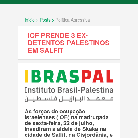
INÍCIO
Inicio > Posts >
Política Agressiva
SOBRE NÓS
IOF PRENDE 3 EX-
FATOS
DETENTOS PALESTINOS
EM SALFIT
Documentos internacionais e decisões
legais
História e Geografia
Política Agressiva
As forças de ocupação
Povo Palestino
israelenses (IOF( na madrugada
de sexta-feira, 22 de julho,
invadiram a aldeia de Skaka na
Resolução ONU
cidade de Salfit, na Cisjordânia, e