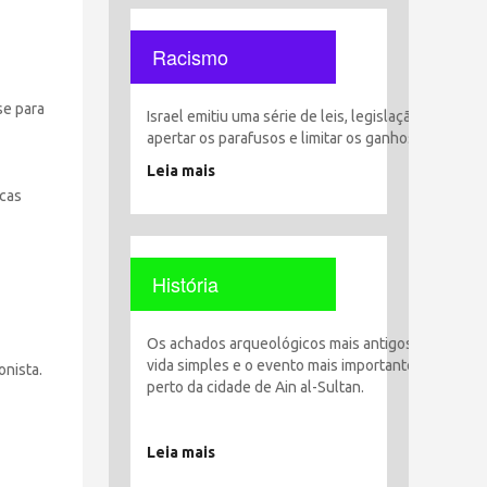
Racismo
se para
Israel emitiu uma série de leis, legislação e decisõ
apertar os parafusos e limitar os ganhos, liberdade
Leia mais
icas
História
Os achados arqueológicos mais antigos encontrado
vida simples e o evento mais importante foi o esta
onista.
perto da cidade de Ain al-Sultan.
Leia mais