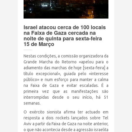
Terrorismo Israelense
AÇÕES
Israel atacou cerca de 100 locais
na Faixa de Gaza cercada na
noite de quinta para sexta-feira
15 de Março
Clube Brasil Palestina
Nestas condições, a comissão organizadora da
Doe
Grande Marcha do Retorno «apelou para o
adiamento das marchas de hoje [sexta-feira] a
Eventos
título excepcional», guiada pelo «interesse
público» e num esforço para manter a calma
na Faixa de Gaza e evitar escaladas. É a
Junte-se a nós
primeira vez que as manifestações são
interrompidas desde o seu início, há 51
semanas.
PUBLICAÇÕES
O exército sionista afirma ter actuado em
resposta a dois rockets lançados sobre Tel
CONTATO
Aviv a partir da Faixa de Gaza na noite anterior,
o que não acontecia desde a agressão israelita