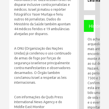
Leia mais
disparar inclusive contra jornalistas e
médicos. Israel já matou o repórter
fotográfico Yaser Murtaja e feriu
outros 66 jornalistas. Dados do
Ministério da Saúde também apontam
História
44 médicos feridos e 19 ambulâncias
alvejadas por disparos.
Os achados
arqueológico
A ONU (Organização das Nações
mais antigos
Unidas) já condenou o uso continuado
encontrados 
de armas de fogo por forças de
monte Al-Qaf
segurança israelense principalmente
ao sul de
contra manifestantes e observadores
Nazaré, remo
desarmados. O Órgão também
ao período en
conclamou Israel a respeitar as leis
7500 e 3100 a
internacionais.
Confirma que
esta área tem
tido uma espé
Com informações da Quds Press
de vida simpl
International News Agency e do
e o evento ma
Middle East Monitor
importante foi