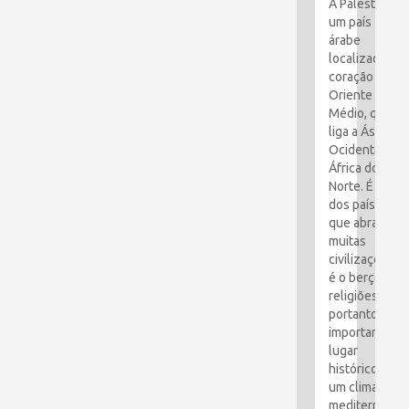
A Palestina é
um país
árabe
localizado no
coração do
Oriente
Médio, que
liga a Ásia
Ocidental e a
África do
Norte. É um
dos países
que abraçou
muitas
civilizações e
é o berço das
religiões. É,
portanto, um
importante
lugar
histórico com
um clima
mediterrâneo