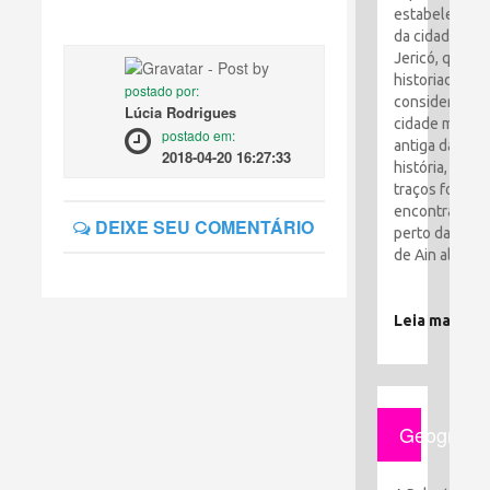
estabelecime
da cidade de
Jericó, que os
historiadores
postado por:
consideram a
Lúcia Rodrigues
cidade mais
postado em:
antiga da
2018-04-20 16:27:33
história, seus
traços foram
encontrados
DEIXE SEU COMENTÁRIO
perto da cida
de Ain al-Sult
Leia mais
Geografia