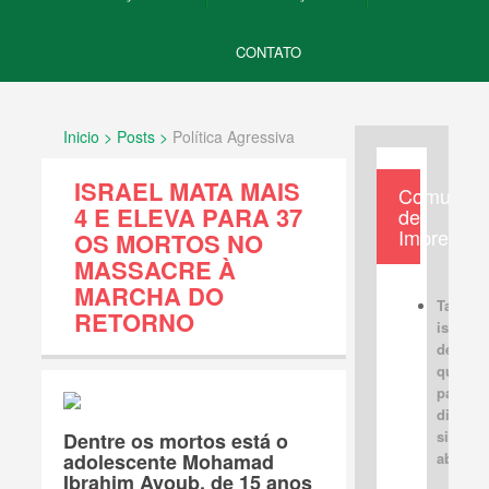
CONTATO
Inicio > Posts >
Política Agressiva
ISRAEL MATA MAIS
Comunica
4 E ELEVA PARA 37
de
Imprensa
OS MORTOS NO
MASSACRE À
MARCHA DO
Tabus
RETORNO
israele
devem 
quebra
para u
discus
sincera
Dentre os mortos está o
adolescente Mohamad
aberta
Ibrahim Ayoub, de 15 anos