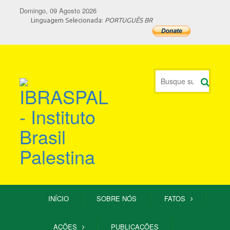
Domingo, 09 Agosto 2026
Linguagem Selecionada:
PORTUGUÊS BR
INÍCIO
SOBRE NÓS
FATOS
AÇÕES
PUBLICAÇÕES