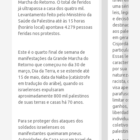
Israel emitiu
Marcha do Retorno. O total de feridos
uma série de
já ultrapassa a casa dos quatro mil.
leis, legislaçã
Levantamento feito pelo Ministério da
e decisões
Saúde da Palestina até às 15 horas
destinadas
(horário local) apontava 4.279 pessoas
aos palestino
feridas nos protestos.
em geral e à
Cisjordânia e
particular.
Este é o quarto final de semana de
Essas leis são
manifestações da Grande Marcha do
caracterizada
Retorno que começou no dia 30 de
por sua
março, Dia da Terra, e se estende até
natureza
15 de maio, data da Nakba (catástrofe
racista, que
em tradução do arábe), quando os
visa apertar o
israelenses expulsaram
parafusos e
aproximadamente 800 mil palestinos
limitar os
de suas terras e casas há 70 anos.
ganhos,
liberdades
individuais e
Para se proteger dos ataques dos
coletivos dos
soldados israelenses os
palestinos.
manifestantes queimaram pneus.
Autoridades de Gaza acusam Israel de