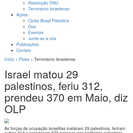
Resolução ONU
Terrorismo Israelense
Ações
Clube Brasil Palestina
Doe
Eventos
Junte-se a nós
Publicações
Contato
Inicio > Posts >
Terrorismo Israelense
Israel matou 29
palestinos, feriu 312,
prendeu 370 em Maio, diz
OLP
As forças de ocupação israelitas mataram 29 palestinos, feriram
outros 312 e prenderam 370 pessoas nos territórios palestinos