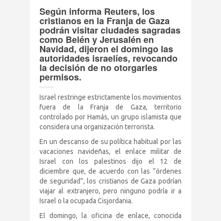
Según informa Reuters, los
Terrorismo Israelense
cristianos en la Franja de Gaza
podrán visitar ciudades sagradas
como Belén y Jerusalén en
AÇÕES
Navidad, dijeron el domingo las
autoridades israelíes, revocando
la decisión de no otorgarles
Clube Brasil Palestina
permisos.
Israel restringe estrictamente los movimientos
Doe
fuera de la Franja de Gaza, territorio
controlado por Hamás, un grupo islamista que
Eventos
considera una organización terrorista.
En un descanso de su política habitual por las
Junte-se a nós
vacaciones navideñas, el enlace militar de
Israel con los palestinos dijo el 12 de
diciembre que, de acuerdo con las “órdenes
PUBLICAÇÕES
de seguridad”, los cristianos de Gaza podrían
viajar al extranjero, pero ninguno podría ir a
Israel o la ocupada Cisjordania.
CONTATO
El domingo, la oficina de enlace, conocida