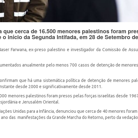
 que cerca de 16.500 menores palestinos foram pre
e o início da Segunda Intifada, em 28 de Setembro d
Naser Farwana, ex-preso palestino e investigador da Comissão de Ass
ocumentados anualmente pelo menos 700 casos de detenção de menores
confirmam que há uma sistemática política de detenção de menores pal
stante desde 2000 e significativamente desde 2011.
000 menores palestinos foram presos pelas forças israelitas desde 196
isjordânia e Jerusalém Oriental.
Nações Unidas para a Infância, denunciou que cerca de 40 menores foram
um ano das manifestações da Grande Marcha do Retorno, perto da vedaçã