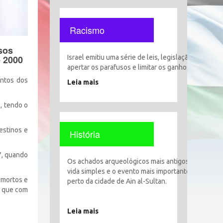
Racismo
sos
Israel emitiu uma série de leis, legislação e decisõ
e 2000
apertar os parafusos e limitar os ganhos, liberdade
untos dos
Leia mais
, tendo o
estinos e
História
7, quando
Os achados arqueológicos mais antigos encontrado
vida simples e o evento mais importante foi o esta
 mortos e
perto da cidade de Ain al-Sultan.
o que com
Leia mais