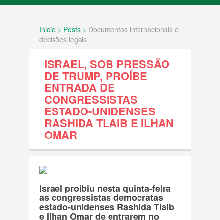
INÍCIO
Inicio > Posts >
Documentos internacionais e
SOBRE NÓS
decisões legais
ISRAEL, SOB PRESSÃO
FATOS
DE TRUMP, PROÍBE
ENTRADA DE
Documentos internacionais e decisões
CONGRESSISTAS
legais
ESTADO-UNIDENSES
RASHIDA TLAIB E ILHAN
História e Geografia
OMAR
Política Agressiva
Povo Palestino
Israel proibiu nesta quinta-feira
as congressistas democratas
Resolução ONU
estado-unidenses Rashida Tlaib
e Ilhan Omar de entrarem no