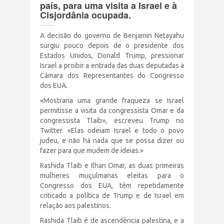
país, para uma visita a Israel e à
Terrorismo Israelense
Cisjordânia ocupada.
A decisão do governo de Benjamin Netayahu
AÇÕES
surgiu pouco depois de o presidente dos
Estados Unidos, Donald Trump, pressionar
Israel a proibir a entrada das duas deputadas à
Clube Brasil Palestina
Câmara dos Representantes do Congresso
dos EUA.
Doe
«Mostraria uma grande fraqueza se Israel
permitisse a visita da congressista Omar e da
congressista Tlaib», escreveu Trump no
Eventos
Twitter. «Elas odeiam Israel e todo o povo
judeu, e não há nada que se possa dizer ou
Junte-se a nós
fazer para que mudem de ideias.»
Rashida Tlaib e Ilhan Omar, as duas primeiras
mulheres muçulmanas eleitas para o
PUBLICAÇÕES
Congresso dos EUA, têm repetidamente
criticado a política de Trump e de Israel em
relação aos palestinos.
CONTATO
Rashida Tlaib é de ascendência palestina, e a