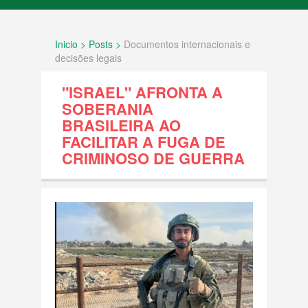
INÍCIO
Inicio > Posts >
Documentos internacionais e
SOBRE NÓS
decisões legais
"ISRAEL" AFRONTA A
FATOS
SOBERANIA
BRASILEIRA AO
Documentos internacionais e decisões
FACILITAR A FUGA DE
legais
CRIMINOSO DE GUERRA
História e Geografia
Política Agressiva
Povo Palestino
Resolução ONU