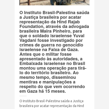
Terrorismo Israelense
O Instituto Brasil-Palestina saúda
a Justiça brasileira por acatar
AÇÕES
representação da Hind Rajab
Foundation, através da advogada
brasileira Maira Pinheiro, para
que o soldado israelense Yuval
Clube Brasil Palestina
Vagdani fosse investigado por
crimes de guerra no genocídio
Doe
israelense na Faixa de Gaza.
Antes que o militar fosse
apresentado às autoridades, a
Eventos
Embaixada israelense no Brasil
montou uma operação para tirá-
lo do território brasileiro. Ao
Junte-se a nós
mesmo tempo, disseminou
mentiras e manipulações a
respeito do que vem ocorrendo
PUBLICAÇÕES
em Gaza há 15 meses.
O Instituto Brasil-Palestina saúda a Justiça
CONTATO
brasileira por acatar representação da Hind