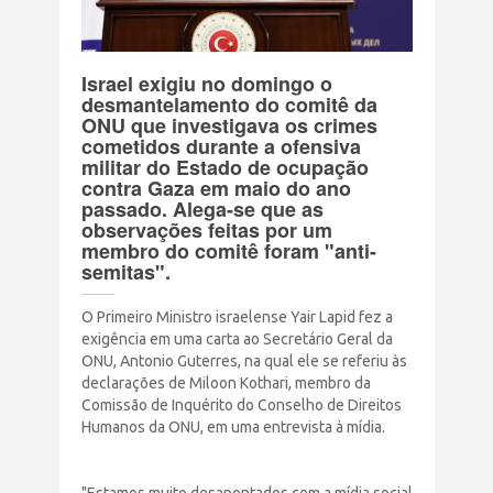
Terrorismo Israelense
Israel exigiu no domingo o
AÇÕES
desmantelamento do comitê da
ONU que investigava os crimes
cometidos durante a ofensiva
Clube Brasil Palestina
militar do Estado de ocupação
contra Gaza em maio do ano
passado. Alega-se que as
Doe
observações feitas por um
membro do comitê foram "anti-
semitas".
Eventos
O Primeiro Ministro israelense Yair Lapid fez a
Junte-se a nós
exigência em uma carta ao Secretário Geral da
ONU, Antonio Guterres, na qual ele se referiu às
declarações de Miloon Kothari, membro da
PUBLICAÇÕES
Comissão de Inquérito do Conselho de Direitos
Humanos da ONU, em uma entrevista à mídia.
CONTATO
"Estamos muito desapontados com a mídia social