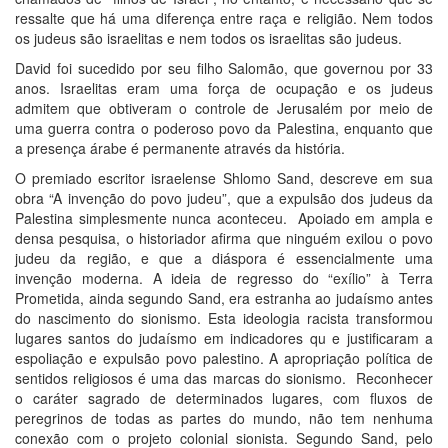
ressalte que há uma diferença entre raça e religião. Nem todos
os judeus são israelitas e nem todos os israelitas são judeus.
David foi sucedido por seu filho Salomão, que governou por 33
anos. Israelitas eram uma força de ocupação e os judeus
admitem que obtiveram o controle de Jerusalém por meio de
uma guerra contra o poderoso povo da Palestina, enquanto que
a presença árabe é permanente através da história.
O premiado escritor israelense Shlomo Sand, descreve em sua
obra “A invenção do povo judeu”, que a expulsão dos judeus da
Palestina simplesmente nunca aconteceu. Apoiado em ampla e
densa pesquisa, o historiador afirma que ninguém exilou o povo
judeu da região, e que a diáspora é essencialmente uma
invenção moderna. A ideia de regresso do “exílio” à Terra
Prometida, ainda segundo Sand, era estranha ao judaísmo antes
do nascimento do sionismo. Esta ideologia racista transformou
lugares santos do judaísmo em indicadores qu e justificaram a
espoliação e expulsão povo palestino. A apropriação política de
sentidos religiosos é uma das marcas do sionismo. Reconhecer
o caráter sagrado de determinados lugares, com fluxos de
peregrinos de todas as partes do mundo, não tem nenhuma
conexão com o projeto colonial sionista. Segundo Sand, pelo