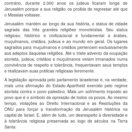
contrário, durante 2.000 anos os judeus ficaram longe de
Jerusalém porque a sua religião os proibia de regressar até que
o Messias voltasse.
Jerusalém mantém ao longo da sua história, o status de cidade
sagrada das três grandes religiões monoteístas. Seu status
religioso, histórico e civilizacional é fundamental a árabes,
muçulmanos, cristãos, judeus e ao mundo em geral. Os lugares
sagrados para muçulmanos e cristãos pertencem exclusivamente
aos adeptos daquelas religiões. Até o triste advento da ocupação
sionista, judeus, cristãos e muçulmanos viviam irmanados numa
convivência de respeito e tolerância, frequentavam seus templos
e realizavam suas práticas religiosas livremente.
A legislação aprovada pelo parlamento israelense é, na verdade,
mais uma afirmação do Estado-Apartheid exercido pelo regime
sionista contra o povo palestino. Mais um sofrimento imposto ao
povo que é o símbolo da opressão de todos os povos. Ao mesmo
tempo, violações ao Direito Internacional e as Resoluções da
ONU para forçar a transformação da Jerusalém histórica na
capital de Israel. E, além de tudo, um desrespeito à diversidade e
à tolerância religiosa preservada ao logo de séculos na Terra
Santa.