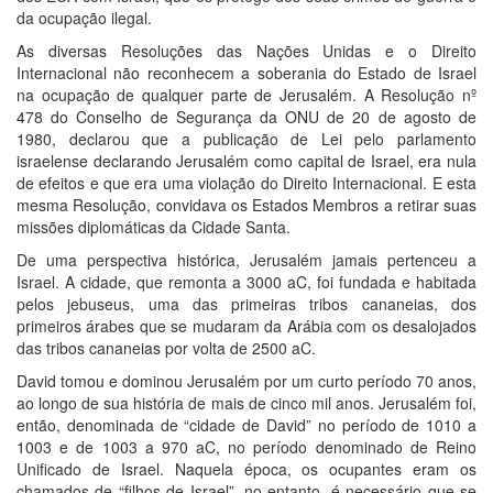
da ocupação ilegal.
As diversas Resoluções das Nações Unidas e o Direito
Internacional não reconhecem a soberania do Estado de Israel
na ocupação de qualquer parte de Jerusalém. A Resolução nº
478 do Conselho de Segurança da ONU de 20 de agosto de
1980, declarou que a publicação de Lei pelo parlamento
israelense declarando Jerusalém como capital de Israel, era nula
de efeitos e que era uma violação do Direito Internacional. E esta
mesma Resolução, convidava os Estados Membros a retirar suas
missões diplomáticas da Cidade Santa.
De uma perspectiva histórica, Jerusalém jamais pertenceu a
Israel. A cidade, que remonta a 3000 aC, foi fundada e habitada
pelos jebuseus, uma das primeiras tribos cananeias, dos
primeiros árabes que se mudaram da Arábia com os desalojados
das tribos cananeias por volta de 2500 aC.
David tomou e dominou Jerusalém por um curto período 70 anos,
ao longo de sua história de mais de cinco mil anos. Jerusalém foi,
então, denominada de “cidade de David” no período de 1010 a
1003 e de 1003 a 970 aC, no período denominado de Reino
Unificado de Israel. Naquela época, os ocupantes eram os
chamados de “filhos de Israel”, no entanto, é necessário que se