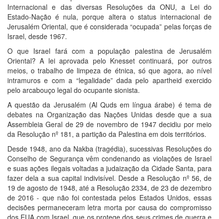
Internacional e das diversas Resoluções da ONU, a Lei do
Estado-Nação é nula, porque altera o status internacional de
Jerusalém Oriental, que é considerada “ocupada” pelas forças de
Israel, desde 1967.
O que Israel fará com a população palestina de Jerusalém
Oriental? A lei aprovada pelo Knesset continuará, por outros
meios, o trabalho de limpeza de étnica, só que agora, ao nível
intramuros e com a “legalidade” dada pelo apartheid exercido
pelo arcabouço legal do ocupante sionista.
A questão da Jerusalém (Al Quds em língua árabe) é tema de
debates na Organização das Nações Unidas desde que a sua
Assembleia Geral de 29 de novembro de 1947 decidiu por meio
da Resolução nº 181, a partição da Palestina em dois territórios.
Desde 1948, ano da Nakba (tragédia), sucessivas Resoluções do
Conselho de Segurança vêm condenando as violações de Israel
e suas ações ilegais voltadas a judaização da Cidade Santa, para
fazer dela a sua capital indivisível. Desde a Resolução nº 56, de
19 de agosto de 1948, até a Resolução 2334, de 23 de dezembro
de 2016 - que não foi contestada pelos Estados Unidos, essas
decisões permaneceram letra morta por causa do compromisso
dos EUA com Israel, que os protege dos seus crimes de guerra e