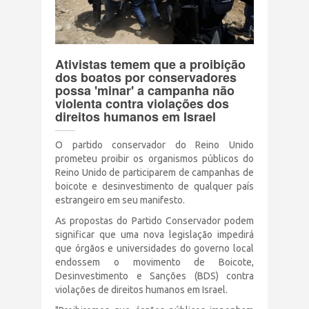
Terrorismo Israelense
AÇÕES
Ativistas temem que a proibição
dos boatos por conservadores
possa 'minar' a campanha não
violenta contra violações dos
Clube Brasil Palestina
direitos humanos em Israel
Doe
O partido conservador do Reino Unido
prometeu proibir os organismos públicos do
Eventos
Reino Unido de participarem de campanhas de
boicote e desinvestimento de qualquer país
estrangeiro em seu manifesto.
Junte-se a nós
As propostas do Partido Conservador podem
significar que uma nova legislação impedirá
que órgãos e universidades do governo local
PUBLICAÇÕES
endossem o movimento de Boicote,
Desinvestimento e Sanções (BDS) contra
CONTATO
violações de direitos humanos em Israel.