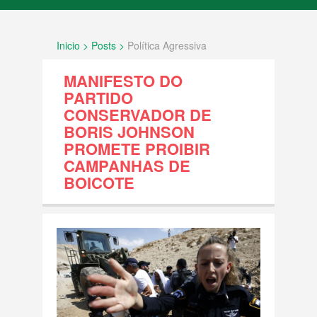
INÍCIO
Inicio > Posts >
Política Agressiva
SOBRE NÓS
MANIFESTO DO
FATOS
PARTIDO
CONSERVADOR DE
BORIS JOHNSON
Documentos internacionais e decisões
PROMETE PROIBIR
legais
CAMPANHAS DE
BOICOTE
História e Geografia
Política Agressiva
Povo Palestino
Resolução ONU