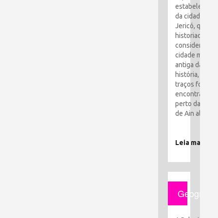
estabelecime
da cidade de
Jericó, que os
historiadores
consideram a
cidade mais
antiga da
história, seus
traços foram
encontrados
perto da cida
de Ain al-Sult
Leia mais
Geografia