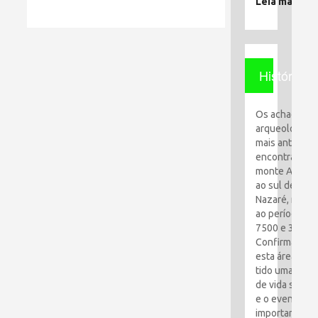
Leia mais
História
Os achados
arqueológico
mais antigos
encontrados 
monte Al-Qaf
ao sul de
Nazaré, remo
ao período en
7500 e 3100 a
Confirma que
esta área tem
tido uma espé
de vida simpl
e o evento ma
importante foi