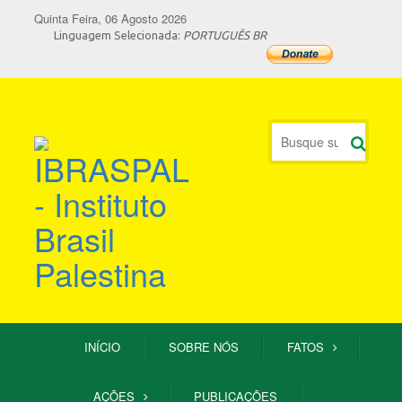
Quinta Feira, 06 Agosto 2026
Linguagem Selecionada:
PORTUGUÊS BR
INÍCIO
SOBRE NÓS
FATOS
AÇÕES
PUBLICAÇÕES