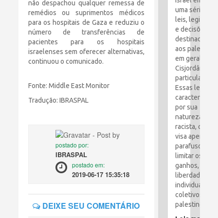
Israel emitiu
não despachou qualquer remessa de
uma série de
remédios ou suprimentos médicos
leis, legislaçã
para os hospitais de Gaza e reduziu o
e decisões
número de transferências de
destinadas
pacientes para os hospitais
aos palestino
israelenses sem oferecer alternativas,
em geral e à
continuou o comunicado.
Cisjordânia e
particular.
Fonte: Middle East Monitor
Essas leis são
caracterizada
Tradução: IBRASPAL
por sua
natureza
racista, que
visa apertar o
postado por:
parafusos e
IBRASPAL
limitar os
postado em:
ganhos,
2019-06-17 15:35:18
liberdades
individuais e
coletivos dos
DEIXE SEU COMENTÁRIO
palestinos.