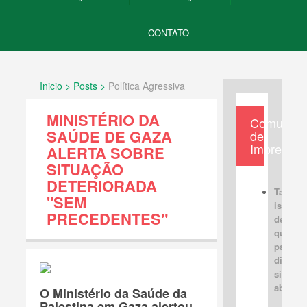
CONTATO
Inicio > Posts >
Política Agressiva
MINISTÉRIO DA
Comunica
SAÚDE DE GAZA
de
Imprensa
ALERTA SOBRE
SITUAÇÃO
DETERIORADA
Tabus
"SEM
israele
PRECEDENTES"
devem 
quebra
para u
discus
sincera
aberta
O Ministério da Saúde da
Palestina em Gaza alertou