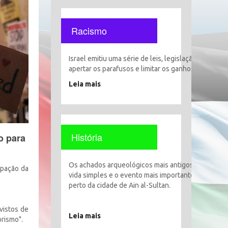
Racismo
Israel emitiu uma série de leis, legislação e decisõ
apertar os parafusos e limitar os ganhos, liberdade
Leia mais
História
o para
Os achados arqueológicos mais antigos encontrado
upação da
vida simples e o evento mais importante foi o esta
perto da cidade de Ain al-Sultan.
vistos de
Leia mais
orismo".