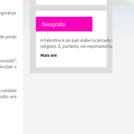
egurança.
Geografia
de prisão
A Palestina é um país árabe localizado no coração 
religiões. É, portanto, um importante lugar histór
Mais em
ssuasão",
incitam o
m soldado
salto aos