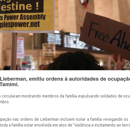
 Lieberman, emitiu ordens à autoridades de ocupaçã
 Tamimi.
o circularam mostrando membros da família expulsando soldados de oc
embro.
pação nas ordens de Lieberman incluem isolar a família revogando os 
oda a família estar envolvida em atos de "violência e incitamento ao terr