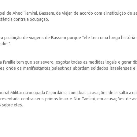
ai de Ahed Tamimi, Bassem, de viajar, de acordo com a instituição de s
istência contra a ocupação.
 a proibição de viagens de Bassem porque "ele tem uma longa história 
ados".
a família tem que ser severo, esgotar todas as medidas legais e gerar di
ntes onde os manifestantes palestinos abordam soldados israelenses e 
unal Militar na ocupada Cisjordânia, com duas acusações de assalto a u
presentada contra seus primos Iman e Nur Tamimi, em acusações de as
 sobre eles.