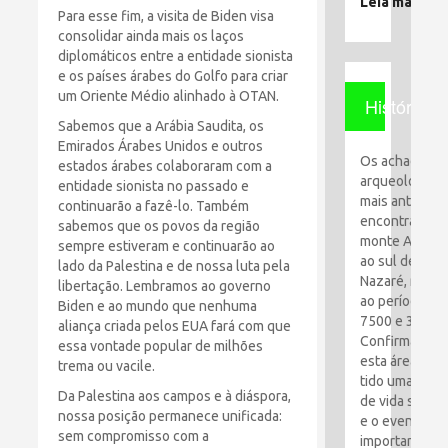
Leia mais
Para esse fim, a visita de Biden visa
consolidar ainda mais os laços
diplomáticos entre a entidade sionista
e os países árabes do Golfo para criar
um Oriente Médio alinhado à OTAN.
História
Sabemos que a Arábia Saudita, os
Emirados Árabes Unidos e outros
Os achados
estados árabes colaboraram com a
arqueológico
entidade sionista no passado e
mais antigos
continuarão a fazê-lo. Também
encontrados 
sabemos que os povos da região
monte Al-Qaf
sempre estiveram e continuarão ao
ao sul de
lado da Palestina e de nossa luta pela
Nazaré, remo
libertação. Lembramos ao governo
ao período en
Biden e ao mundo que nenhuma
7500 e 3100 a
aliança criada pelos EUA fará com que
Confirma que
essa vontade popular de milhões
esta área tem
trema ou vacile.
tido uma espé
Da Palestina aos campos e à diáspora,
de vida simpl
nossa posição permanece unificada:
e o evento ma
sem compromisso com a
importante foi