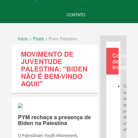
CONTATO
Inicio > Posts >
Povo Palestino
MOVIMENTO DE
Comunica
JUVENTUDE
de
Imprensa
PALESTINA: "BIDEN
NÃO É BEM-VINDO
AQUI!"
Tabus
israele
devem 
quebra
para u
PYM rechaça a presença de
discus
Biden na Palestina
sincera
aberta
O Palestinian Youth Movement,