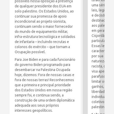
Israel emitiu
possíveis nossa oposição à presença
uma série de
de qualquer presidente dos EUA em
leis, legislaçã
solo palestino. Os Estados Unidos, ao
e decisões
continuar sua promessa de apoio
destinadas
incondicional ao projeto sionista,
aos palestino
continuam sendo o maior fornecedor
em geral e à
do mundo de equipamento militar,
Cisjordânia e
infra-estrutura tecnológica e soldados
particular.
de infantaria – incluindo recrutas e
Essas leis são
colonos do exército – que tornam a
caracterizada
Ocupação possível.
por sua
Para Joe Biden e para cada funcionário
natureza
do governo Biden programado para
racista, que
desembarcar na Palestina Ocupada
visa apertar o
hoje, dizemos: Fora de nossas casas e
parafusos e
fora de nossas terras! Reconhecemos
limitar os
que a primeira e principal prioridade
ganhos,
dos Estados Unidos em nossa região
liberdades
sempre foi, e continua sendo, a
individuais e
construção de uma ordem diplomática
coletivos dos
adequada aos seus próprios
palestinos.
interesses geopolíticos.