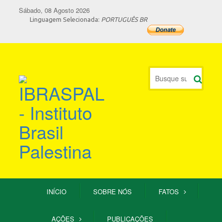
Sábado, 08 Agosto 2026
Linguagem Selecionada:
PORTUGUÊS BR
INÍCIO
SOBRE NÓS
FATOS
AÇÕES
PUBLICAÇÕES