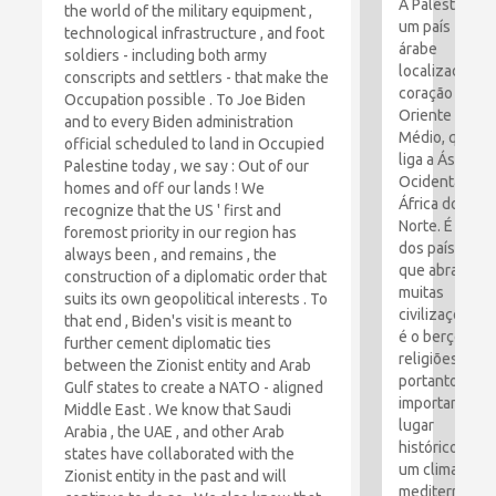
A Palestina é
the world of the military equipment ,
um país
technological infrastructure , and foot
árabe
soldiers - including both army
localizado no
conscripts and settlers - that make the
coração do
Occupation possible . To Joe Biden
Oriente
and to every Biden administration
Médio, que
official scheduled to land in Occupied
liga a Ásia
Palestine today , we say : Out of our
Ocidental e a
homes and off our lands ! We
África do
recognize that the US ' first and
Norte. É um
foremost priority in our region has
dos países
always been , and remains , the
que abraçou
construction of a diplomatic order that
muitas
suits its own geopolitical interests . To
civilizações e
that end , Biden's visit is meant to
é o berço das
further cement diplomatic ties
religiões. É,
between the Zionist entity and Arab
portanto, um
Gulf states to create a NATO - aligned
importante
Middle East . We know that Saudi
lugar
Arabia , the UAE , and other Arab
histórico com
states have collaborated with the
um clima
Zionist entity in the past and will
mediterrâneo