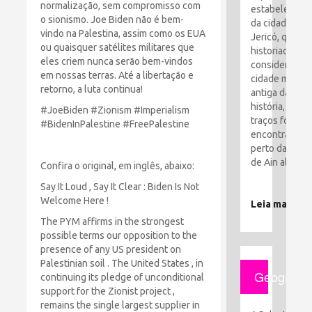
normalização, sem compromisso com
estabelecime
o sionismo. Joe Biden não é bem-
da cidade de
vindo na Palestina, assim como os EUA
Jericó, que os
ou quaisquer satélites militares que
historiadores
eles criem nunca serão bem-vindos
consideram a
em nossas terras. Até a libertação e
cidade mais
retorno, a luta continua!
antiga da
história, seus
#JoeBiden #Zionism #Imperialism
traços foram
#BidenInPalestine #FreePalestine
encontrados
perto da cida
de Ain al-Sult
Confira o original, em inglês, abaixo:
Say It Loud , Say It Clear : Biden Is Not
Welcome Here !
Leia mais
The PYM affirms in the strongest
possible terms our opposition to the
presence of any US president on
Palestinian soil . The United States , in
Geografia
continuing its pledge of unconditional
support for the Zionist project ,
remains the single largest supplier in