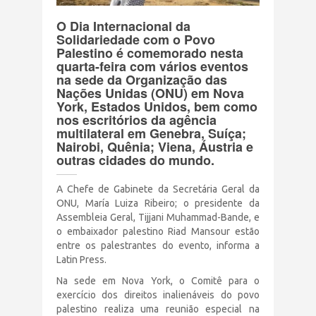
Terrorismo Israelense
O Dia Internacional da
Solidariedade com o Povo
Palestino é comemorado nesta
AÇÕES
quarta-feira com vários eventos
na sede da Organização das
Nações Unidas (ONU) em Nova
Clube Brasil Palestina
York, Estados Unidos, bem como
nos escritórios da agência
multilateral em Genebra, Suíça;
Doe
Nairobi, Quênia; Viena, Áustria e
outras cidades do mundo.
Eventos
A Chefe de Gabinete da Secretária Geral da
ONU, María Luiza Ribeiro; o presidente da
Junte-se a nós
Assembleia Geral, Tijjani Muhammad-Bande, e
o embaixador palestino Riad Mansour estão
entre os palestrantes do evento, informa a
PUBLICAÇÕES
Latin Press.
Na sede em Nova York, o Comitê para o
CONTATO
exercício dos direitos inalienáveis do povo
palestino realiza uma reunião especial na