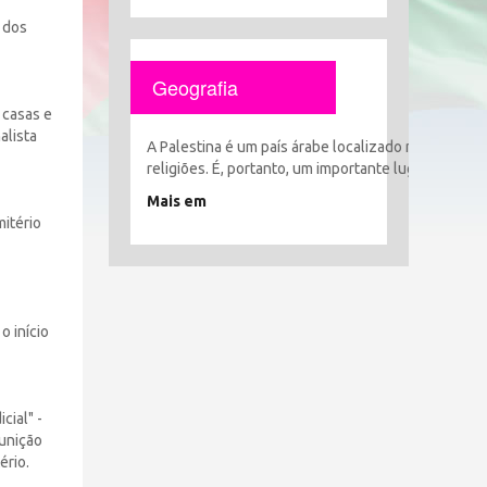
 dos
Geografia
 casas e
alista
A Palestina é um país árabe localizado no coração 
religiões. É, portanto, um importante lugar histór
Mais em
itério
o início
cial" -
unição
ério.