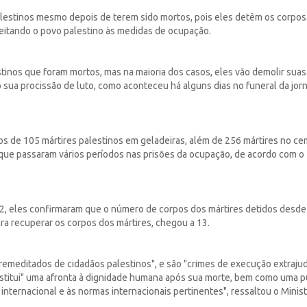
palestinos mesmo depois de terem sido mortos, pois eles detêm os corpos
jeitando o povo palestino às medidas de ocupação.
tinos que foram mortos, mas na maioria dos casos, eles vão demolir suas
 sua procissão de luto, como aconteceu há alguns dias no funeral da jorn
s de 105 mártires palestinos em geladeiras, além de 256 mártires no cem
os que passaram vários períodos nas prisões da ocupação, de acordo com o
22, eles confirmaram que o número de corpos dos mártires detidos desde 
a recuperar os corpos dos mártires, chegou a 13.
emeditados de cidadãos palestinos", e são "crimes de execução extrajudi
stitui" uma afronta à dignidade humana após sua morte, bem como uma p
o internacional e às normas internacionais pertinentes", ressaltou o Minist