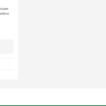
viviam
 adeus.