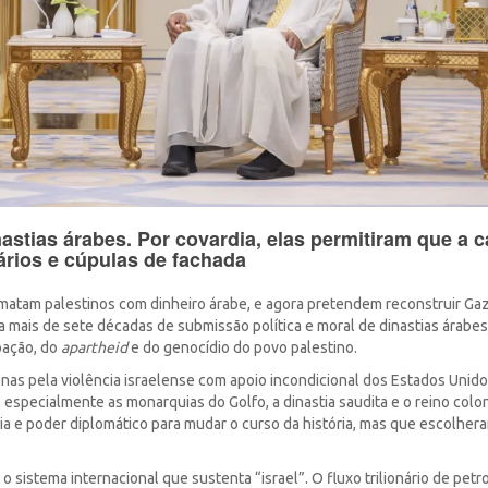
astias árabes. Por covardia, elas permitiram que a 
nários e cúpulas de fachada
as matam palestinos com dinheiro árabe, e agora pretendem reconstruir Ga
za mais de sete décadas de submissão política e moral de dinastias árabe
pação, do
apartheid
e do genocídio do povo palestino.
nas pela violência israelense com apoio incondicional dos Estados Unido
especialmente as monarquias do Golfo, a dinastia saudita e o reino colon
a e poder diplomático para mudar o curso da história, mas que escolher
o sistema internacional que sustenta “israel”. O fluxo trilionário de pet