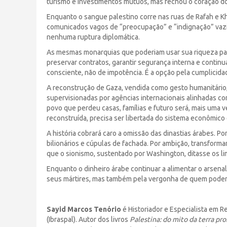
turismo e investimentos mútuos, mas fechou o coração d
Enquanto o sangue palestino corre nas ruas de Rafah e K
comunicados vagos de “preocupação” e “indignação” vaz
nenhuma ruptura diplomática.
As mesmas monarquias que poderiam usar sua riqueza par
preservar contratos, garantir segurança interna e contin
consciente, não de impotência. É a opção pela cumplicida
A reconstrução de Gaza, vendida como gesto humanitário,
supervisionadas por agências internacionais alinhadas c
povo que perdeu casas, famílias e futuro será, mais uma 
reconstruída, precisa ser libertada do sistema econômico e
A história cobrará caro a omissão das dinastias árabes. Po
bilionários e cúpulas de fachada. Por ambição, transform
que o sionismo, sustentado por Washington, ditasse os lim
Enquanto o dinheiro árabe continuar a alimentar o arsena
seus mártires, mas também pela vergonha de quem poderia
Sayid Marcos Tenório
é Historiador e Especialista em Re
(Ibraspal). Autor dos livros
Palestina: do mito da terra pr