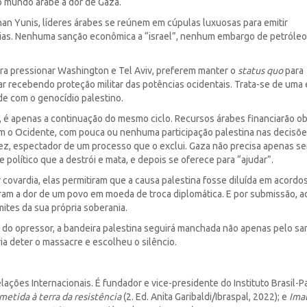
o mundo árabe à dor de Gaza.
han Yunis, líderes árabes se reúnem em cúpulas luxuosas para emitir
ias. Nenhuma sanção econômica a “israel”, nenhum embargo de petróleo
a pressionar Washington e Tel Aviv, preferem manter o
status quo
para
uar recebendo proteção militar das potências ocidentais. Trata-se de uma
de com o genocídio palestino.
 é apenas a continuação do mesmo ciclo. Recursos árabes financiarão o
om o Ocidente, com pouca ou nenhuma participação palestina nas decisõe
vez, espectador de um processo que o exclui. Gaza não precisa apenas se
 político que a destrói e mata, e depois se oferece para “ajudar”.
r covardia, elas permitiram que a causa palestina fosse diluída em acordo
aram a dor de um povo em moeda de troca diplomática. E por submissão, a
ites da sua própria soberania.
l do opressor, a bandeira palestina seguirá manchada não apenas pelo s
 deter o massacre e escolheu o silêncio.
lações Internacionais. É fundador e vice-presidente do Instituto Brasil-P
ometida à terra da resistência
(2. Ed. Anita Garibaldi/Ibraspal, 2022); e
Imal