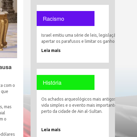
Racismo
Israel emitiu uma série de leis, legislação e decisõ
apertar os parafusos e limitar os ganhos, liberdade
Leia mais
causa
História
za com o
s que
Os achados arqueológicos mais antigos encontrado
vida simples e o evento mais importante foi o esta
s, mas
perto da cidade de Ain al-Sultan.
ial
am o
Leia mais
rodólares