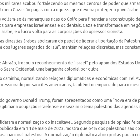
tos militares acabou fortalecendo os mesmos centros de poder que arma
estroem Gaza são pagas com a riqueza que deveria proteger o povo árabe.
 voltam-se às monarquias ricas do Golfo para financiar a reconstrução da
atos para empresas israelenses e ocidentais. Gaza é transformada em negó
 árabe, e o lucro volta para as corporações do opressor sionista.
dinastias árabes abdicaram do papel de liderar a libertação da Palestin
ã dos lugares sagrados do Islã”, mantém relações discretas, mas consta
Abraão, trocou o reconhecimento de “israel” pelo apoio dos Estados Un
o Saara Ocidental, uma barganha colonial por outra.
o caminho, normalizando relações diplomáticas e econômicas com Tel A
ão, pressionado por sanções americanas, também foi empurrado para o me
do governo Donald Trump, foram apresentados como uma “nova era de 
legitimar a ocupação israelense e esvaziar o tema palestino das agendas 
idaram a normalização do inaceitável. Segundo pesquisa de opinião feita
blicada em 14 de maio de 2023, mostra que 64% dos palestinos são co
sa nacional palestina. A normalização diplomática abriu portas para o c