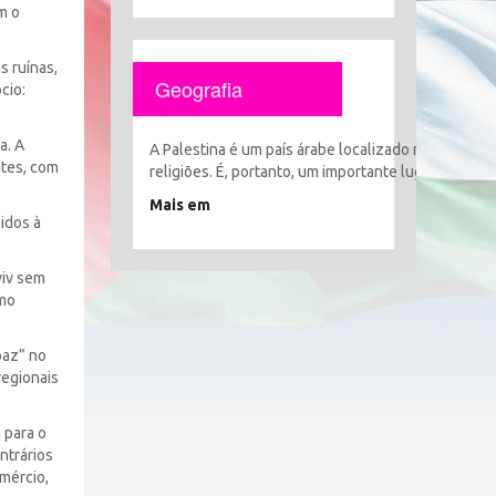
m o
s ruínas,
Geografia
cio:
a. A
A Palestina é um país árabe localizado no coração 
ntes, com
religiões. É, portanto, um importante lugar histór
Mais em
idos à
viv sem
smo
paz” no
regionais
 para o
ntrários
omércio,