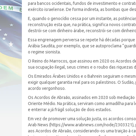
para bancos ocidentais, fundos de investimento e contra
exército israelense. De forma indireta, as bombas que d
E, quando o genocídio cessa por um instante, as potências
reconstrução esta que, na prática, significa novos contr
destrói-se com dinheiro árabe, reconstrói-se com dinheiro
Essa engrenagem perversa se repete há décadas porque as 
Arábia Saudita, por exemplo, que se autoproclama “guardi
o regime sionista.
O Reino do Marrocos, que assinou em 2020 os Acordos de 
sua ocupação ilegal, seus crimes e o roubo das riquezas d
Os Emirados Árabes Unidos e o Bahrein seguiram o mesm
exigir qualquer garantia real para os palestinos. O Sud
acordo vergonhoso.
Os Acordos de Abraão, assinados em 2020 sob mediação 
Oriente Médio. Na prática, serviram como armadilha para 
e enterrar a já frágil solução de dois estados.
Em vez de promover uma solução justa, os acordos consol
Arab News (https://www.arabnews.com/node/2303321), pu
aos Acordos de Abraão, considerando-os uma traição à cau