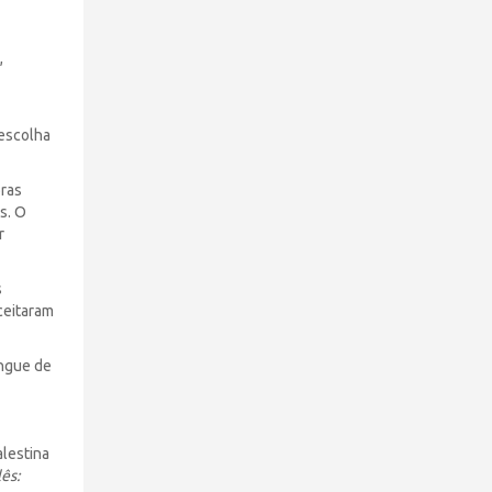
,
 escolha
bras
s. O
r
s
ceitaram
angue de
alestina
ês: