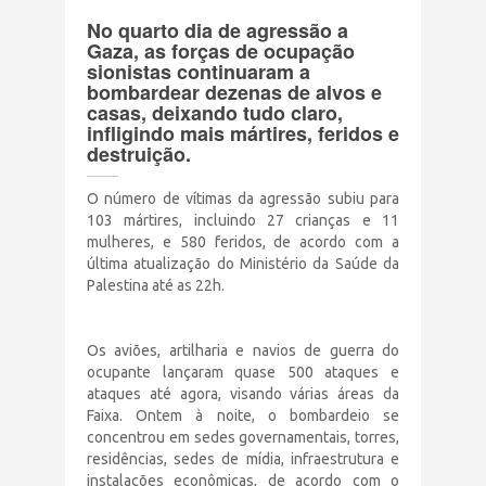
Terrorismo Israelense
No quarto dia de agressão a
Gaza, as forças de ocupação
sionistas continuaram a
bombardear dezenas de alvos e
AÇÕES
casas, deixando tudo claro,
infligindo mais mártires, feridos e
destruição.
Clube Brasil Palestina
O número de vítimas da agressão subiu para
Doe
103 mártires, incluindo 27 crianças e 11
mulheres, e 580 feridos, de acordo com a
última atualização do Ministério da Saúde da
Eventos
Palestina até as 22h.
Junte-se a nós
Os aviões, artilharia e navios de guerra do
ocupante lançaram quase 500 ataques e
PUBLICAÇÕES
ataques até agora, visando várias áreas da
Faixa. Ontem à noite, o bombardeio se
concentrou em sedes governamentais, torres,
CONTATO
residências, sedes de mídia, infraestrutura e
instalações econômicas, de acordo com o