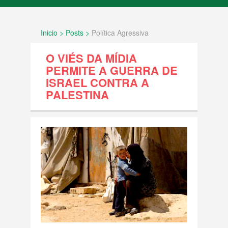
INÍCIO
Inicio > Posts >
Política Agressiva
SOBRE NÓS
O VIÉS DA MÍDIA
FATOS
PERMITE A GUERRA DE
ISRAEL CONTRA A
PALESTINA
Documentos internacionais e decisões
legais
História e Geografia
Política Agressiva
Povo Palestino
Resolução ONU