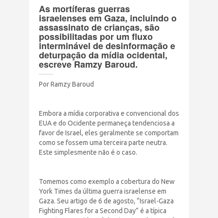
As mortíferas guerras
Terrorismo Israelense
israelenses em Gaza, incluindo o
assassinato de crianças, são
possibilitadas por um fluxo
AÇÕES
interminável de desinformação e
deturpação da mídia ocidental,
escreve Ramzy Baroud.
Clube Brasil Palestina
Por Ramzy Baroud
Doe
Embora a mídia corporativa e convencional dos
Eventos
EUA e do Ocidente permaneça tendenciosa a
favor de Israel, eles geralmente se comportam
como se fossem uma terceira parte neutra.
Junte-se a nós
Este simplesmente não é o caso.
PUBLICAÇÕES
Tomemos como exemplo a cobertura do New
York Times da última guerra israelense em
Gaza. Seu artigo de 6 de agosto, “Israel-Gaza
CONTATO
Fighting Flares for a Second Day” é a típica