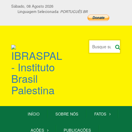
Sábado, 08 Agosto 2026
Linguagem Selecionada:
PORTUGUÊS BR
INÍCIO
SOBRE NÓS
FATOS
AÇÕES
PUBLICAÇÕES