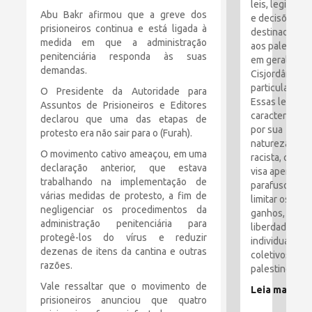
leis, legislaçã
Abu Bakr afirmou que a greve dos
e decisões
prisioneiros continua e está ligada à
destinadas
medida em que a administração
aos palestino
penitenciária responda às suas
em geral e à
demandas.
Cisjordânia e
particular.
O Presidente da Autoridade para
Essas leis são
Assuntos de Prisioneiros e Editores
caracterizada
declarou que uma das etapas de
por sua
protesto era não sair para o (Furah).
natureza
O movimento cativo ameaçou, em uma
racista, que
declaração anterior, que estava
visa apertar o
trabalhando na implementação de
parafusos e
várias medidas de protesto, a fim de
limitar os
negligenciar os procedimentos da
ganhos,
administração penitenciária para
liberdades
protegê-los do vírus e reduzir
individuais e
dezenas de itens da cantina e outras
coletivos dos
razões.
palestinos.
Vale ressaltar que o movimento de
Leia mais
prisioneiros anunciou que quatro