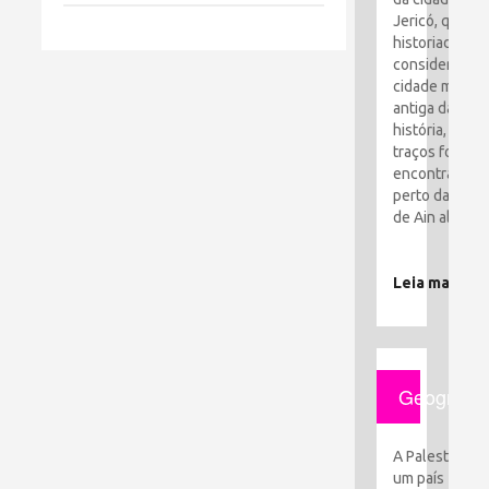
Jericó, que os
historiadores
consideram a
cidade mais
antiga da
história, seus
traços foram
encontrados
perto da cida
de Ain al-Sult
Leia mais
Geografia
A Palestina é
um país