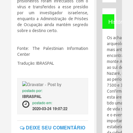
prisioneiros foram infectados com o
vírus e transferidos a esse presídio
por um investigador israelense,
enquanto a Administração de Prisões
História
de Ocupação ainda mantém segredo
sobre o destino certo.
Os achados
arqueológico
Fonte: The Palestinian Information
mais antigos
Center
encontrados 
monte Al-Qaf
Tradução: IBRASPAL
ao sul de
Nazaré, remo
ao período en
7500 e 3100 a
postado por:
Confirma que
IBRASPAL
esta área tem
postado em:
tido uma espé
2020-03-24 19:07:22
de vida simpl
e o evento ma
importante foi
DEIXE SEU COMENTÁRIO
estabelecime
da cidade de