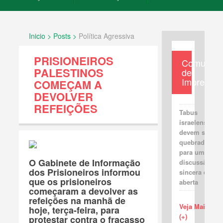
Inicio > Posts >
Política Agressiva
PRISIONEIROS
Comunica
PALESTINOS
de
Imprensa
COMEÇAM A
DEVOLVER
REFEIÇÕES
Tabus
israelenses
devem ser
quebrados
para uma
O Gabinete de Informação
discussão
dos Prisioneiros informou
sincera e
que os prisioneiros
aberta
começaram a devolver as
refeições na manhã de
Veja Mais
hoje, terça-feira, para
(+)
protestar contra o fracasso