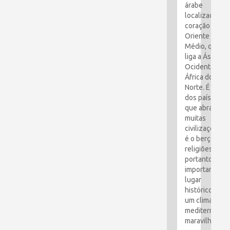
árabe
localizado no
coração do
Oriente
Médio, que
liga a Ásia
Ocidental e a
África do
Norte. É um
dos países
que abraçou
muitas
civilizações e
é o berço das
religiões. É,
portanto, um
importante
lugar
histórico com
um clima
mediterrâneo
maravilhoso.