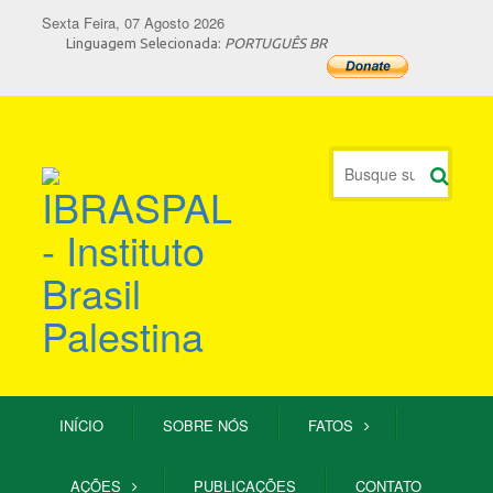
Sexta Feira, 07 Agosto 2026
Linguagem Selecionada:
PORTUGUÊS BR
INÍCIO
SOBRE NÓS
FATOS
AÇÕES
PUBLICAÇÕES
CONTATO