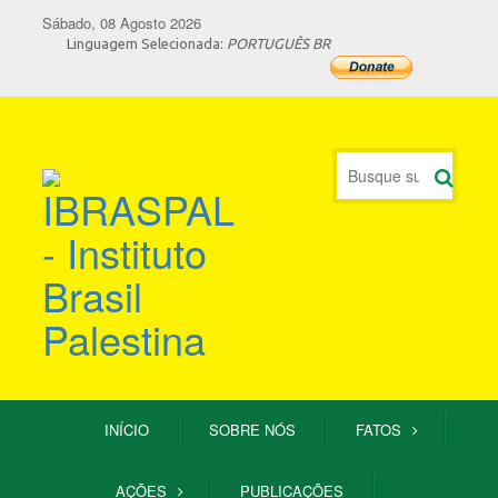
Sábado, 08 Agosto 2026
Linguagem Selecionada:
PORTUGUÊS BR
INÍCIO
SOBRE NÓS
FATOS
AÇÕES
PUBLICAÇÕES