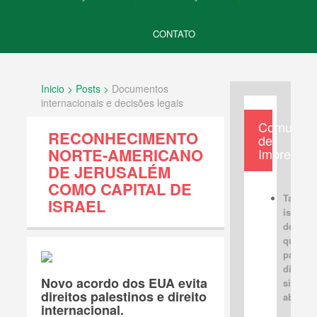
CONTATO
Inicio > Posts >
Documentos
internacionais e decisões legais
Comunica
RECONHECIMENTO
de
NORTE-AMERICANO
Imprensa
DE JERUSALÉM
COMO CAPITAL DE
Tabus
ISRAEL
israele
devem 
quebra
para u
discus
Novo acordo dos EUA evita
sincera
direitos palestinos e direito
aberta
internacional.