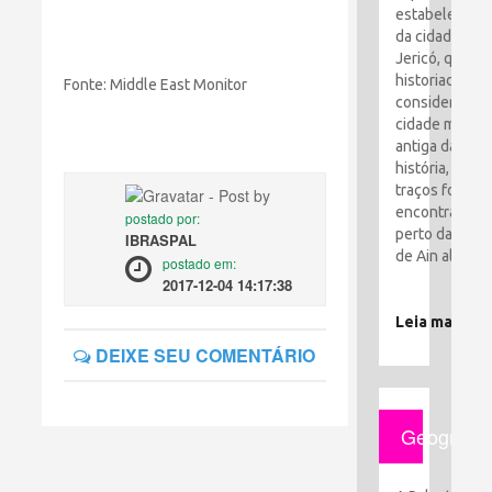
estabelecime
da cidade de
Jericó, que os
historiadores
Fonte: Middle East Monitor
consideram a
cidade mais
antiga da
história, seus
traços foram
encontrados
postado por:
perto da cida
IBRASPAL
de Ain al-Sult
postado em:
2017-12-04 14:17:38
Leia mais
DEIXE SEU COMENTÁRIO
Geografia