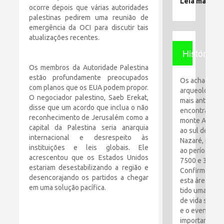
Leia mais
ocorre depois que várias autoridades
palestinas pedirem uma reunião de
emergência da OCI para discutir tais
atualizações recentes.
História
Os membros da Autoridade Palestina
estão profundamente preocupados
Os achados
com planos que os EUA podem propor.
arqueológico
O negociador palestino, Saeb Erekat,
mais antigos
disse que um acordo que inclua o não
encontrados 
reconhecimento de Jerusalém como a
monte Al-Qaf
capital da Palestina seria anarquia
ao sul de
internacional e desrespeito às
Nazaré, remo
instituições e leis globais. Ele
ao período en
acrescentou que os Estados Unidos
7500 e 3100 a
estariam desestabilizando a região e
Confirma que
desencorajando os partidos a chegar
esta área tem
em uma solução pacífica.
tido uma espé
de vida simpl
e o evento ma
importante foi