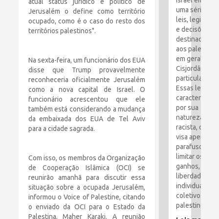
Israel emitiu
atual status jurídico e político de
uma série de
Jerusalém o define como território
leis, legislaçã
ocupado, como é o caso do resto dos
e decisões
territórios palestinos".
destinadas
aos palestino
em geral e à
Na sexta-feira, um funcionário dos EUA
Cisjordânia e
disse que Trump provavelmente
particular.
reconheceria oficialmente Jerusalém
Essas leis são
como a nova capital de Israel. O
caracterizada
funcionário acrescentou que ele
por sua
também está considerando a mudança
natureza
da embaixada dos EUA de Tel Aviv
racista, que
para a cidade sagrada.
visa apertar o
parafusos e
limitar os
Com isso, os membros da Organização
ganhos,
de Cooperação Islâmica (OCI) se
liberdades
reunirão amanhã para discutir essa
individuais e
situação sobre a ocupada Jerusalém,
coletivos dos
informou o Voice of Palestine, citando
palestinos.
o enviado da OCI para o Estado da
Palestina, Maher Karaki. A reunião