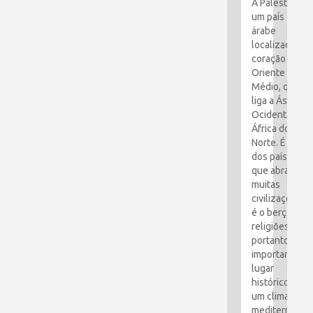
A Palestina é
um país
árabe
localizado no
coração do
Oriente
Médio, que
liga a Ásia
Ocidental e a
África do
Norte. É um
dos países
que abraçou
muitas
civilizações e
é o berço das
religiões. É,
portanto, um
importante
lugar
histórico com
um clima
mediterrâneo