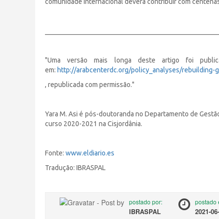
comunidade internacional deverá contribuir com centenas 
__________________________________________________
"Uma versão mais longa deste artigo foi publ
em:
http://arabcenterdc.org/policy_analyses/rebuilding-g
, republicada com permissão."
Yara M. Asi é pós-doutoranda no Departamento de Gestão d
curso 2020-2021 na Cisjordânia.
Fonte:
www.eldiario.es
Tradução: IBRASPAL
postado por:
postado 
IBRASPAL
2021-06