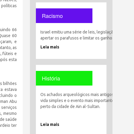
políticas
Racismo
luindo 66
Israel emitiu uma série de leis, legislação e decisõ
 Quase 60
apertar os parafusos e limitar os ganhos, liberdade
eçaram, e
Leia mais
tanto, as
 fúteis e
após esta
História
s bilhões
za estava
Os achados arqueológicos mais antigos encontrado
cluindo o
vida simples e o evento mais importante foi o esta
Ayman Abu
perto da cidade de Ain al-Sultan.
 serviços
as, mesmo
 de saúde
Leia mais
rdeio ter