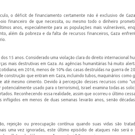
ulo, o déficit de financiamento certamente não é exclusivo de Gaza. 
poio financeiro de que necessita, ou mesmo todo o dinheiro promet
timos anos, especialmente para as populações mais vulneráveis, en
nto, além da pobreza e da falta de recursos financeiros, Gaza enfren
io.
a dos 15 anos. Considerado uma violação clara do direito internacional h
ças mais destrutivas em Gaza. As agências humanitárias há muito aler
da cotidiana; em 2016, menos de 10% das casas destruídas na guerra de 2
s de construção que entram em Gaza, incluindo tubos, maquinários como 
) e até mesmo cimento. Devido à percepção desses recursos como "u
potencialmente usado para o terrorismo), Israel examina todas as solic
rtados. Reconhecendo essa realidade, assim que ocorreu o último cessa
os infligidos em menos de duas semanas levarão anos, senão décadas
ão, rejeição ou preocupação contínua quando suas vidas são trata
mais uma vez ignoradas, este último episódio de ataques não será o 