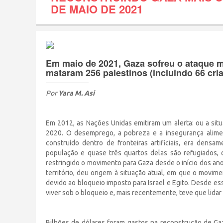
DE MAIO DE 2021
Em maio de 2021, Gaza sofreu o ataque m
mataram 256 palestinos (incluindo 66 cri
Por
Yara M. Asi
Em 2012, as Nações Unidas emitiram um alerta: ou a sit
2020. O desemprego, a pobreza e a insegurança alimenta
construído dentro de fronteiras artificiais, era den
população e quase três quartos delas são refugiados, 
restringido o movimento para Gaza desde o início dos a
território, deu origem à situação atual, em que o movi
devido ao bloqueio imposto para Israel e Egito. Desde ess
viver sob o bloqueio e, mais recentemente, teve que lid
Bilhões de dólares foram gastos na reconstrução de Gaz