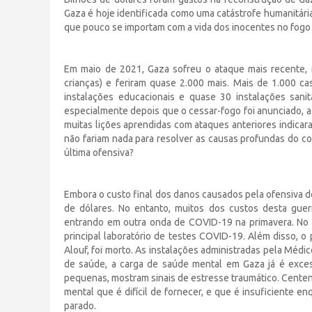
Gaza é hoje identificada como uma catástrofe humanitária
que pouco se importam com a vida dos inocentes no fogo
Em maio de 2021, Gaza sofreu o ataque mais recente, 
crianças) e feriram quase 2.000 mais. Mais de 1.000 c
instalações educacionais e quase 30 instalações san
especialmente depois que o cessar-fogo foi anunciado, a
muitas lições aprendidas com ataques anteriores indicar
não fariam nada para resolver as causas profundas do co
última ofensiva?
Embora o custo final dos danos causados pela ofensiva d
de dólares. No entanto, muitos dos custos desta guer
entrando em outra onda de COVID-19 na primavera. No en
principal laboratório de testes COVID-19. Além disso, 
Alouf, foi morto. As instalações administradas pela Méd
de saúde, a carga de saúde mental em Gaza já é exces
pequenas, mostram sinais de estresse traumático. Cent
mental que é difícil de fornecer, e que é insuficiente 
parado.