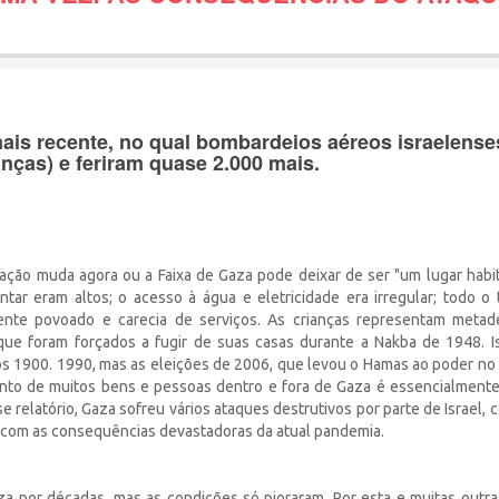
ais recente, no qual bombardeios aéreos israelense
anças) e feriram quase 2.000 mais.
uação muda agora ou a Faixa de Gaza pode deixar de ser "um lugar habi
r eram altos; o acesso à água e eletricidade era irregular; todo o te
samente povoado e carecia de serviços. As crianças representam meta
que foram forçados a fugir de suas casas durante a Nakba de 1948. I
nos 1900. 1990, mas as eleições de 2006, que levou o Hamas ao poder n
mento de muitos bens e pessoas dentro e fora de Gaza é essencialmente
e relatório, Gaza sofreu vários ataques destrutivos por parte de Israel, 
ar com as consequências devastadoras da atual pandemia.
a por décadas, mas as condições só pioraram. Por esta e muitas outra