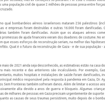
: uma população civil de quase 2 milhões de pessoas presa entre forças 
 cruzado.
no qual bombardeios aéreos israelenses mataram 256 palestinos (inc
asas e empresas foram destruídas e outras 16.000 foram danificadas.
itárias também foram danificadas. Assim que os ataques aéreos com
s promessas de ajuda financeira vieram dos doadores de costume. No en
am que esses esforços de reconstrução seriam, na melhor das hipóteses,
nflito. Qual é o futuro da reconstrução de Gaza - e de sua população - 
e maio de 2021 ainda seja desconhecido, as estimativas estão na casa do
ra mais recente e das anteriores são incalculáveis. Por exemplo, Ga
tanto, muitos hospitais e instalações de saúde foram danificados, in
o principal médico responsável pela resposta à pandemia em Gaza, Dr. 
icos Sem Fronteiras também sofreram danos. Além de limitar o acesso aos
sivamente alta devido a anos de guerra e bloqueio. Algumas crianç
enas de milhares de pessoas em Gaza precisam urgentemente de suporte
enquanto as causas de seus traumas persistirem, muito depois de o bomba