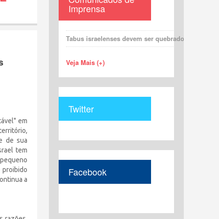
Imprensa
Tabus israelenses devem ser quebrados para uma 
s
Veja Mais (+)
Twitter
tável" em
rritório,
de de sua
srael tem
o pequeno
Facebook
 proibido
continua a
s razões,