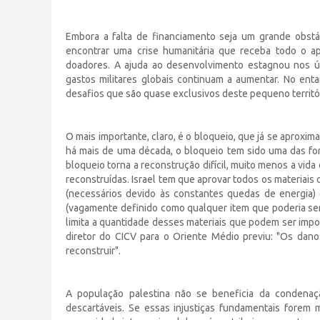
Embora a falta de financiamento seja um grande obstác
encontrar uma crise humanitária que receba todo o a
doadores. A ajuda ao desenvolvimento estagnou nos úl
gastos militares globais continuam a aumentar. No enta
desafios que são quase exclusivos deste pequeno territór
O mais importante, claro, é o bloqueio, que já se aproxim
há mais de uma década, o bloqueio tem sido uma das for
bloqueio torna a reconstrução difícil, muito menos a vi
reconstruídas. Israel tem que aprovar todos os materiai
(necessários devido às constantes quedas de energia
(vagamente definido como qualquer item que poderia ser 
limita a quantidade desses materiais que podem ser impo
diretor do CICV para o Oriente Médio previu: "Os dan
reconstruir".
A população palestina não se beneficia da condenaç
descartáveis. Se essas injustiças fundamentais forem 