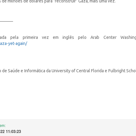
de milhões de dólares para "reconstruir" Gaza, mais uma vez.
_______
icada pela primeira vez em inglês pelo Arab Center Washi
aza-yet-again/
e Saúde e Informática da University of Central Florida e Fulbright Schol
em:
-22 11:03:23