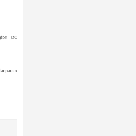
ngton DC
ar para o