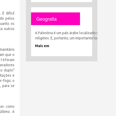
É difícil
Geografia
ido pelos
quanto os
ta outros
A Palestina é um país árabe localizado no coração 
religiões. É, portanto, um importante lugar histór
Mais em
umanitário
tam que o
014 foram
geradores
so duplo"
itações e
r-fogo, o
, para se
das como
último. A