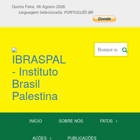
Quinta Feira, 06 Agosto 2026
Linguagem Selecionada:
PORTUGUÊS BR
INÍCIO
SOBRE NÓS
FATOS
AÇÕES
PUBLICAÇÕES