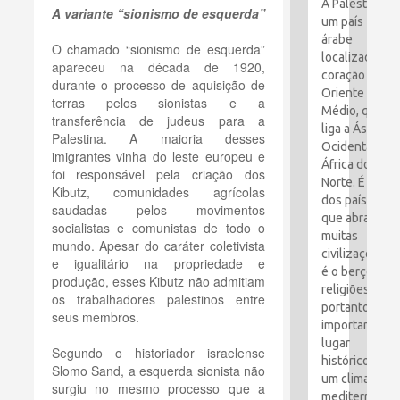
A Palestina é
A variante “sionismo de esquerda”
um país
árabe
O chamado “sionismo de esquerda”
localizado no
apareceu na década de 1920,
coração do
durante o processo de aquisição de
Oriente
terras pelos sionistas e a
Médio, que
transferência de judeus para a
liga a Ásia
Palestina. A maioria desses
Ocidental e a
imigrantes vinha do leste europeu e
África do
foi responsável pela criação dos
Norte. É um
Kibutz, comunidades agrícolas
dos países
saudadas pelos movimentos
que abraçou
socialistas e comunistas de todo o
muitas
mundo. Apesar do caráter coletivista
civilizações e
e igualitário na propriedade e
é o berço das
produção, esses Kibutz não admitiam
religiões. É,
os trabalhadores palestinos entre
portanto, um
seus membros.
importante
lugar
Segundo o historiador israelense
histórico com
Slomo Sand, a esquerda sionista não
um clima
surgiu no mesmo processo que a
mediterrâneo