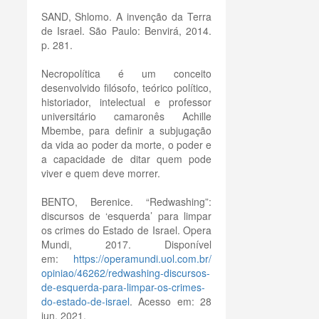
SAND, Shlomo. A invenção da Terra
de Israel. São Paulo: Benvirá, 2014.
p. 281.
Necropolítica é um conceito
desenvolvido filósofo, teórico político,
historiador, intelectual e professor
universitário camaronês Achille
Mbembe, para definir a subjugação
da vida ao poder da morte, o poder e
a capacidade de ditar quem pode
viver e quem deve morrer.
BENTO, Berenice. “Redwashing”:
discursos de ‘esquerda’ para limpar
os crimes do Estado de Israel. Opera
Mundi, 2017. Disponível
em:
https://operamundi.uol.com.br/
opiniao/46262/redwashing-
discursos-
de-esquerda-para-
limpar-os-crimes-
do-estado-de-
israel
. Acesso em: 28
jun. 2021.