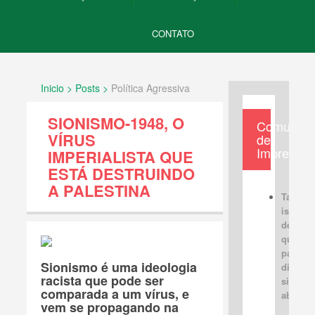
CONTATO
Inicio > Posts >
Política Agressiva
SIONISMO-1948, O
Comunica
VÍRUS
de
Imprensa
IMPERIALISTA QUE
ESTÁ DESTRUINDO
A PALESTINA
Tabus
israele
devem 
quebra
para u
Sionismo é uma ideologia
discus
racista que pode ser
sincera
comparada a um vírus, e
aberta
vem se propagando na