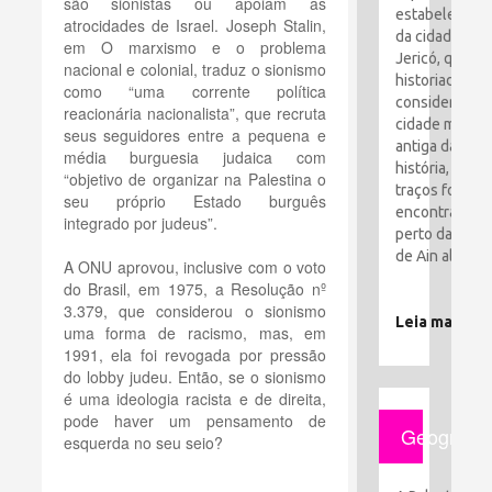
são sionistas ou apoiam as
estabelecime
atrocidades de Israel. Joseph Stalin,
da cidade de
em O marxismo e o problema
Jericó, que os
nacional e colonial, traduz o sionismo
historiadores
como “uma corrente política
consideram a
reacionária nacionalista”, que recruta
cidade mais
seus seguidores entre a pequena e
antiga da
média burguesia judaica com
história, seus
“objetivo de organizar na Palestina o
traços foram
seu próprio Estado burguês
encontrados
integrado por judeus”.
perto da cida
de Ain al-Sult
A ONU aprovou, inclusive com o voto
do Brasil, em 1975, a Resolução nº
3.379, que considerou o sionismo
Leia mais
uma forma de racismo, mas, em
1991, ela foi revogada por pressão
do lobby judeu. Então, se o sionismo
é uma ideologia racista e de direita,
pode haver um pensamento de
Geografia
esquerda no seu seio?