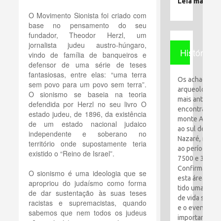
Leia mais
O Movimento Sionista foi criado com
base no pensamento do seu
fundador, Theodor Herzl, um
jornalista judeu austro-húngaro,
História
vindo de família de banqueiros e
defensor de uma série de teses
fantasiosas, entre elas: “uma terra
Os achados
sem povo para um povo sem terra”.
arqueológico
O sionismo se baseia na teoria
mais antigos
defendida por Herzl no seu livro O
encontrados 
estado judeu, de 1896, da existência
monte Al-Qaf
de um estado nacional judaico
ao sul de
independente e soberano no
Nazaré, remo
território onde supostamente teria
ao período en
existido o “Reino de Israel”.
7500 e 3100 a
Confirma que
O sionismo é uma ideologia que se
esta área tem
apropriou do judaísmo como forma
tido uma espé
de dar sustentação às suas teses
de vida simpl
racistas e supremacistas, quando
e o evento ma
sabemos que nem todos os judeus
importante foi