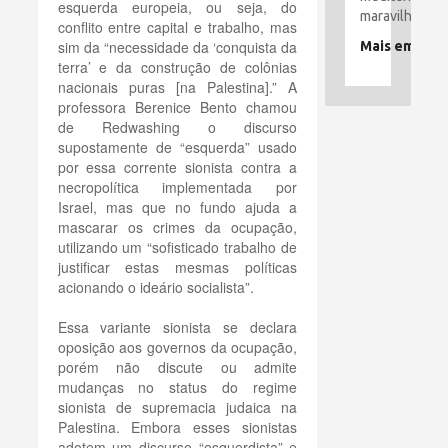
esquerda europeia, ou seja, do
maravilhoso.
conflito entre capital e trabalho, mas
sim da “necessidade da ‘conquista da
Mais em
terra’ e da construção de colônias
nacionais puras [na Palestina].” A
professora Berenice Bento chamou
de Redwashing o discurso
supostamente de “esquerda” usado
por essa corrente sionista contra a
necropolítica implementada por
Israel, mas que no fundo ajuda a
mascarar os crimes da ocupação,
utilizando um “sofisticado trabalho de
justificar estas mesmas políticas
acionando o ideário socialista”.
Essa variante sionista se declara
oposição aos governos da ocupação,
porém não discute ou admite
mudanças no status do regime
sionista de supremacia judaica na
Palestina. Embora esses sionistas
adotem um discurso “esquerdista” e