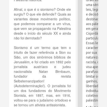
Israel emitiu
uma série de
Afinal, o que é o sionismo? Onde ele
leis, legislaçã
surgiu? O que ele defende? Quais as
e decisões
variantes desse movimento político,
destinadas
que podemos comparar a um vírus,
aos palestino
que vem se propagando na Palestina
em geral e à
desde o início do século XX e ainda
Cisjordânia e
não foi derrotado?
particular.
Essas leis são
Sionismo é um termo que tem o
caracterizada
intuito de fazer referência a Sion ou
por sua
Sião, um dos sinônimos bíblicos de
natureza
Jerusalém, e foi criado em 1892 pelo
racista, que
jornalista austríaco e judeu
visa apertar o
nacionalista Natan Birnbaum,
parafusos e
fundador da revista
limitar os
Selbstemanzipation!
ganhos,
(Autodeterminação!). O jornalista foi
liberdades
um dos fundadores do Movimento
individuais e
Sionista, em 1897, mas, em 1916,
coletivos dos
voltou-se para o judaísmo ortodoxo e
palestinos.
se tornou um ativista antissionista.