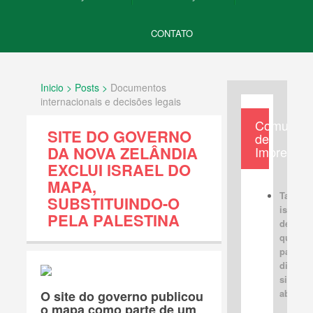
CONTATO
Inicio > Posts >
Documentos
internacionais e decisões legais
Comunica
SITE DO GOVERNO
de
DA NOVA ZELÂNDIA
Imprensa
EXCLUI ISRAEL DO
MAPA,
Tabus
SUBSTITUINDO-O
israele
PELA PALESTINA
devem 
quebra
para u
discus
sincera
aberta
O site do governo publicou
o mapa como parte de um