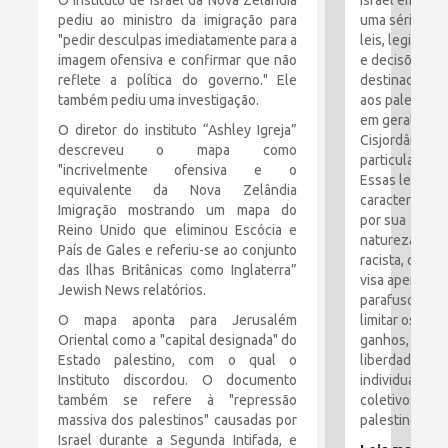
O Instituto de Israel da Nova Zelândia
Israel emitiu
pediu ao ministro da imigração para
uma série de
"pedir desculpas imediatamente para a
leis, legislaçã
imagem ofensiva e confirmar que não
e decisões
reflete a política do governo." Ele
destinadas
também pediu uma investigação.
aos palestino
em geral e à
O diretor do instituto “Ashley Igreja”
Cisjordânia e
descreveu o mapa como
particular.
"incrivelmente ofensiva e o
Essas leis são
equivalente da Nova Zelândia
caracterizada
Imigração mostrando um mapa do
por sua
Reino Unido que eliminou Escócia e
natureza
País de Gales e referiu-se ao conjunto
racista, que
das Ilhas Britânicas como Inglaterra”
visa apertar o
Jewish News relatórios.
parafusos e
O mapa aponta para Jerusalém
limitar os
Oriental como a "capital designada" do
ganhos,
Estado palestino, com o qual o
liberdades
Instituto discordou. O documento
individuais e
também se refere à "repressão
coletivos dos
massiva dos palestinos" causadas por
palestinos.
Israel durante a Segunda Intifada, e