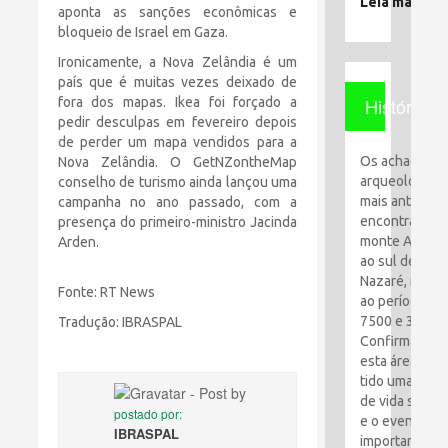
Leia mais
aponta as sanções econômicas e
bloqueio de Israel em Gaza.
Ironicamente, a Nova Zelândia é um
país que é muitas vezes deixado de
História
fora dos mapas. Ikea foi forçado a
pedir desculpas em fevereiro depois
de perder um mapa vendidos para a
Os achados
Nova Zelândia. O GetNZontheMap
arqueológico
conselho de turismo ainda lançou uma
mais antigos
campanha no ano passado, com a
encontrados 
presença do primeiro-ministro Jacinda
monte Al-Qaf
Arden.
ao sul de
Nazaré, remo
Fonte: RT News
ao período en
7500 e 3100 a
Tradução: IBRASPAL
Confirma que
esta área tem
tido uma espé
de vida simpl
postado por:
e o evento ma
IBRASPAL
importante foi