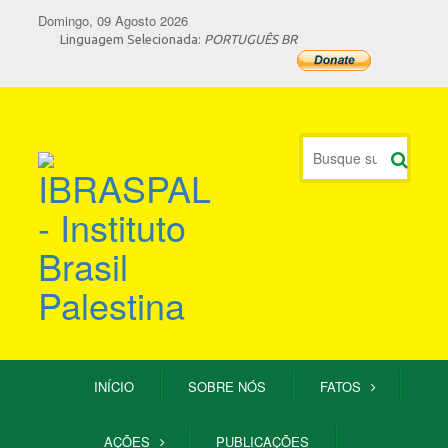
Domingo, 09 Agosto 2026
Linguagem Selecionada:
PORTUGUÊS BR
INÍCIO
SOBRE NÓS
FATOS
AÇÕES
PUBLICAÇÕES