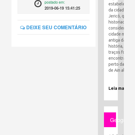
postado em:
estabelecime
2019-06-19 15:41:25
da cidade de
Jericó, que os
historiadores
DEIXE SEU COMENTÁRIO
consideram a
cidade mais
antiga da
história, seus
traços foram
encontrados
perto da cida
de Ain al-Sult
Leia mais
Geografia