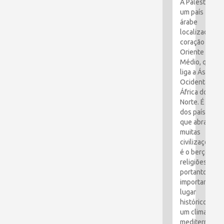
A Palestina é
um país
árabe
localizado no
coração do
Oriente
Médio, que
liga a Ásia
Ocidental e a
África do
Norte. É um
dos países
que abraçou
muitas
civilizações e
é o berço das
religiões. É,
portanto, um
importante
lugar
histórico com
um clima
mediterrâneo