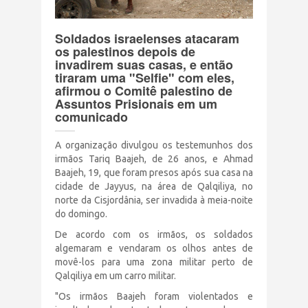
Terrorismo Israelense
Soldados israelenses atacaram
os palestinos depois de
AÇÕES
invadirem suas casas, e então
tiraram uma "Selfie" com eles,
afirmou o Comitê palestino de
Assuntos Prisionais em um
Clube Brasil Palestina
comunicado
Doe
A organização divulgou os testemunhos dos
irmãos Tariq Baajeh, de 26 anos, e Ahmad
Eventos
Baajeh, 19, que foram presos após sua casa na
cidade de Jayyus, na área de Qalqiliya, no
norte da Cisjordânia, ser invadida à meia-noite
Junte-se a nós
do domingo.
De acordo com os irmãos, os soldados
algemaram e vendaram os olhos antes de
PUBLICAÇÕES
movê-los para uma zona militar perto de
Qalqiliya em um carro militar.
CONTATO
"Os irmãos Baajeh foram violentados e